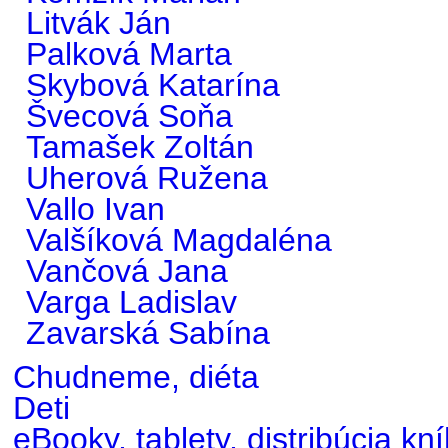
Litvák Ján
Palková Marta
Skybová Katarína
Švecová Soňa
Tamašek Zoltán
Uherová Ružena
Vallo Ivan
Valšíková Magdaléna
Vančová Jana
Varga Ladislav
Zavarská Sabína
Chudneme, diéta
Deti
eBooky, tablety, distribúcia kn