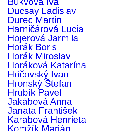
Bukvová Iva
Ducsay Ladislav
Durec Martin
Harničárová Lucia
Hojerová Jarmila
Horák Boris
Horák Miroslav
Horáková Katarína
Hričovský Ivan
Hronský Štefan
Hrubík Pavel
Jakábová Anna
Janata František
Karabová Henrieta
Komžík Marián