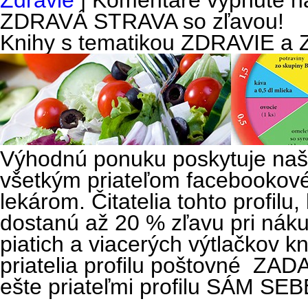
Zdravie
|
Komentáre vypnuté
na
ZDRAVÁ STRAVA so zľavou!
Knihy s tematikou ZDRAVIE a
Výhodnú ponuku poskytuje naš
všetkým priateľom facebookové
lekárom. Čitatelia tohto profilu,
dostanú až 20 % zľavu pri náku
piatich a viacerých výtlačkov k
priatelia profilu poštovné ZAD
ešte priateľmi profilu SÁM S