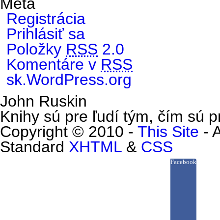
Meta
Registrácia
Prihlásiť sa
Položky
RSS
2.0
Komentáre v
RSS
sk.WordPress.org
John Ruskin
Knihy sú pre ľudí tým, čím sú pr
Copyright © 2010 -
This Site
- 
Standard
XHTML
&
CSS
Facebook