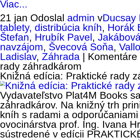
Viac...
21 jan
Odoslal
admin
v
Ducsay 
tablety, distribúcia kníh
,
Horák 
Štefan
,
Hrubík Pavel
,
Jakábov
navzájom
,
Švecová Soňa
,
Vall
Ladislav
,
Záhrada
|
Komentáre 
rady záhradkárom
Knižná edícia: Praktické rady
Vydavateľstvo Plat4M Books s
záhradkárov. Na knižný trh prin
kníh s radami a odporúčaniami
ovocinárstva prof. Ing. Ivana H
sústredené v edícii PRAKT