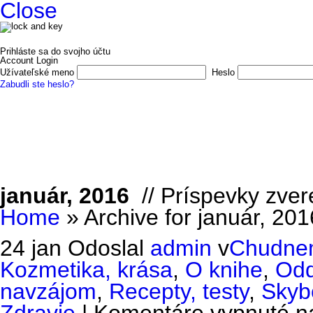
Close
Prihláste sa do svojho účtu
Account Login
Užívateľské meno
Heslo
Zabudli ste heslo?
Domov
E-shop
O nás
Vydali sme
Autori a ilustrátori
Kon
január, 2016
// Príspevky zver
Home
»
Archive for január, 201
24 jan
Odoslal
admin
v
Chudnem
Kozmetika, krása
,
O knihe
,
Odd
navzájom
,
Recepty, testy
,
Skyb