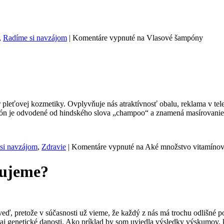
,
Radíme si navzájom
|
Komentáre vypnuté
na Vlasové šampóny
pleťovej kozmetiky. Ovplyvňuje nás atraktívnosť obalu, reklama v tele
pón je odvodené od hindského slova „champoo“ a znamená masírovani
si navzájom
,
Zdravie
|
Komentáre vypnuté
na Aké množstvo vitamínov
bujeme?
 pretože v súčasnosti už vieme, že každý z nás má trochu odlišné pot
aj genetické danosti. Ako príklad by som uviedla výsledky výskumov, 