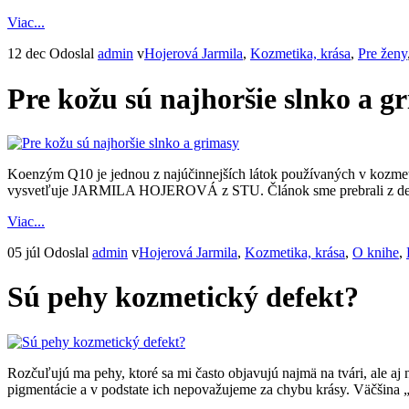
Viac...
12 dec
Odoslal
admin
v
Hojerová Jarmila
,
Kozmetika, krása
,
Pre ženy
Pre kožu sú najhoršie slnko a g
Koenzým Q10 je jednou z najúčinnejších látok používaných v kozmet
vysvetľuje JARMILA HOJEROVÁ z STU. Článok sme prebrali z den
Viac...
05 júl
Odoslal
admin
v
Hojerová Jarmila
,
Kozmetika, krása
,
O knihe
,
Sú pehy kozmetický defekt?
Rozčuľujú ma pehy, ktoré sa mi často objavujú najmä na tvári, ale
pigmentácie a v podstate ich nepovažujeme za chybu krásy. Väčšina „