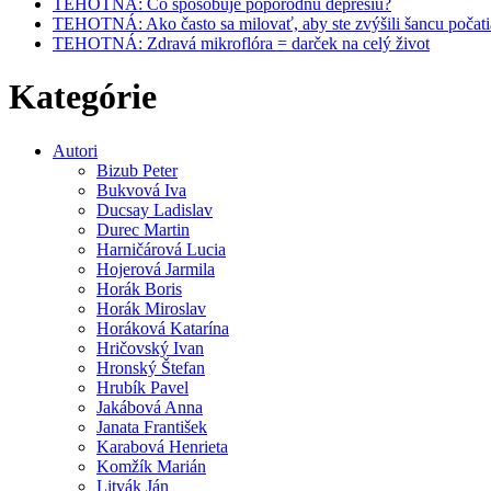
TEHOTNÁ: Čo spôsobuje popôrodnú depresiu?
TEHOTNÁ: Ako často sa milovať, aby ste zvýšili šancu počati
TEHOTNÁ: Zdravá mikroflóra = darček na celý život
Kategórie
Autori
Bizub Peter
Bukvová Iva
Ducsay Ladislav
Durec Martin
Harničárová Lucia
Hojerová Jarmila
Horák Boris
Horák Miroslav
Horáková Katarína
Hričovský Ivan
Hronský Štefan
Hrubík Pavel
Jakábová Anna
Janata František
Karabová Henrieta
Komžík Marián
Litvák Ján