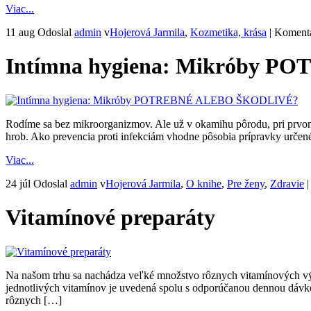
Viac...
11 aug
Odoslal
admin
v
Hojerová Jarmila
,
Kozmetika, krása
|
Komentá
Intímna hygiena: Mikróby 
Rodíme sa bez mikroorganizmov. Ale už v okamihu pôrodu, pri prvom
hrob. Ako prevencia proti infekciám vhodne pôsobia prípravky určené 
Viac...
24 júl
Odoslal
admin
v
Hojerová Jarmila
,
O knihe
,
Pre ženy
,
Zdravie
Vitamínové preparáty
Na našom trhu sa nachádza veľké množstvo rôznych vitamínových výži
jednotlivých vitamínov je uvedená spolu s odporúčanou dennou dávkou
rôznych […]