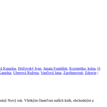
á Katarína
,
Hričovský Ivan
,
Janata František
,
Kozmetika, krása
,
O
atarína
,
Uherová Ružena
,
Vančová Jana
,
Zaujímavosti
,
Zdravie
|
ťastný Nový rok. Všetkým čitateľom naších kníh, obchodným a