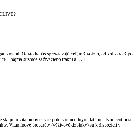
ODLIVÉ?
ganizmami. Odvtedy nás sprevádzajú celým životom, od kolísky až po
ce – najmä sliznice zažívacieho traktu a […]
 skupinu vitamínov často spolu s minerálnymi látkami. Koncentrácia
kty. Vitamínové preparáty (výživové doplnky) sú k dispozícii v