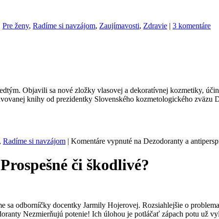
,
Pre ženy
,
Radíme si navzájom
,
Zaujímavosti
,
Zdravie
|
3 komentáre
ým. Objavili sa nové zložky vlasovej a dekoratívnej kozmetiky, účinné
 pripravovanej knihy od prezidentky Slovenského kozmetologického zväz
,
Radíme si navzájom
|
Komentáre vypnuté
na Dezodoranty a antiperspi
Prospešné či škodlivé?
me sa odborníčky docentky Jarmily Hojerovej. Rozsiahlejšie o problema
oranty Nezmierňujú potenie! Ich úlohou je potláčať zápach potu už v