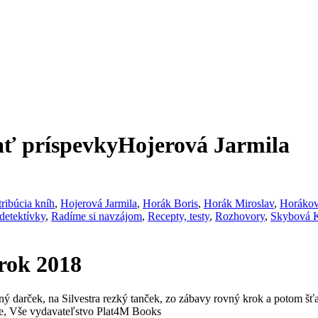
ť príspevkyHojerová Jarmila
tribúcia kníh
,
Hojerová Jarmila
,
Horák Boris
,
Horák Miroslav
,
Horákov
 detektívky
,
Radíme si navzájom
,
Recepty, testy
,
Rozhovory
,
Skybová K
 rok 2018
ý darček, na Silvestra rezký tanček, zo zábavy rovný krok a potom š
je, Vše vydavateľstvo Plat4M Books