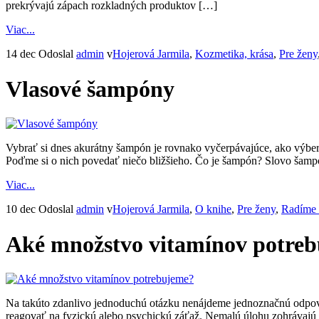
prekrývajú zápach rozkladných produktov […]
Viac...
14 dec
Odoslal
admin
v
Hojerová Jarmila
,
Kozmetika, krása
,
Pre ženy
Vlasové šampóny
Vybrať si dnes akurátny šampón je rovnako vyčerpávajúce, ako výber 
Poďme si o nich povedať niečo bližšieho. Čo je šampón? Slovo šam
Viac...
10 dec
Odoslal
admin
v
Hojerová Jarmila
,
O knihe
,
Pre ženy
,
Radíme 
Aké množstvo vitamínov potre
Na takúto zdanlivo jednoduchú otázku nenájdeme jednoznačnú odpoveď,
reagovať na fyzickú alebo psychickú záťaž. Nemalú úlohu zohrávajú 