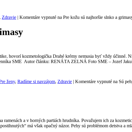
,
Zdravie
|
Komentáre vypnuté
na Pre kožu sú najhoršie slnko a grimas
rimasy
ike, hovorí kozmetologička Drahé krémy nemusia byť vždy účinné. Niek
níka SME Autor článku: RENÁTA ZELNÁ Foto SME – Jozef Jakubčo A
Pre ženy
,
Radíme si navzájom
,
Zdravie
|
Komentáre vypnuté
na Sú peh
 aj na ramenách a v horných partiách hrudníka. Považujem ich za kozmeti
postihnutých“ má však opačný názor. Pehy sú problémom detstva a mla