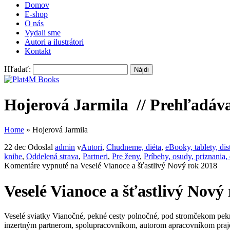
Domov
E-shop
O nás
Vydali sme
Autori a ilustrátori
Kontakt
Hľadať:
Hojerová Jarmila
// Prehľadáva
Home
»
Hojerová Jarmila
22 dec
Odoslal
admin
v
Autori
,
Chudneme, diéta
,
eBooky, tablety, dis
knihe
,
Oddelená strava
,
Partneri
,
Pre ženy
,
Príbehy, osudy, priznania,
Komentáre vypnuté
na Veselé Vianoce a šťastlivý Nový rok 2018
Veselé Vianoce a šťastlivý Nový
Veselé sviatky Vianočné, pekné cesty polnočné, pod stromčekom pekn
inzertným partnerom, spolupracovníkom, autorom apracovníkom pra