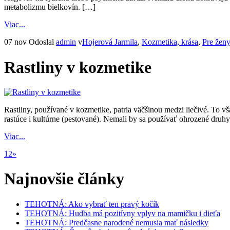
metabolizmu bielkovín. […]
Viac...
07 nov
Odoslal
admin
v
Hojerová Jarmila
,
Kozmetika, krása
,
Pre ženy
Rastliny v kozmetike
Rastliny, používané v kozmetike, patria väčšinou medzi liečivé. To 
rastúce i kultúrne (pestované). Nemali by sa používať ohrozené druhy 
Viac...
1
2
»
Najnovšie články
TEHOTNÁ: Ako vybrať ten pravý kočík
TEHOTNÁ: Hudba má pozitívny vplyv na mamičku i dieťa
TEHOTNÁ: Predčasne narodené nemusia mať následky