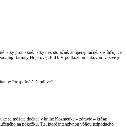
 látky proti akné, látky dezodoračné, antiperspiračné, zoštíhľujúce,
u Doc. Ing. Jarmily Hojerovej, PhD. V podkožnom tukovom väzive je
ranty: Prospešné či škodlivé?
tike sa môžete dočítať v knihe Kozmetika – zdravie – krása:
ylúčeného na pokožku. Tie, ktoré intenzívnou vôňou jednoducho