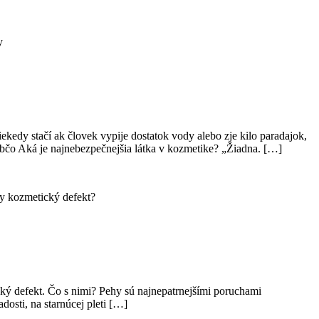
y
edy stačí ak človek vypije dostatok vody alebo zje kilo paradajok,
ká je najnebezpečnejšia látka v kozmetike? „Žiadna. […]
y kozmetický defekt?
cký defekt. Čo s nimi? Pehy sú najnepatrnejšími poruchami
dosti, na starnúcej pleti […]