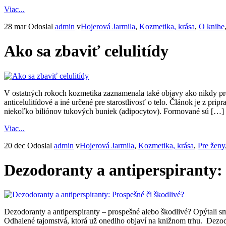
Viac...
28 mar
Odoslal
admin
v
Hojerová Jarmila
,
Kozmetika, krása
,
O knihe
Ako sa zbaviť celulitídy
V ostatných rokoch kozmetika zaznamenala také objavy ako nikdy predt
anticelulitídové a iné určené pre starostlivosť o telo. Článok je z
niekoľko biliónov tukových buniek (adipocytov). Formované sú […]
Viac...
20 dec
Odoslal
admin
v
Hojerová Jarmila
,
Kozmetika, krása
,
Pre ženy
Dezodoranty a antiperspiranty: 
Dezodoranty a antiperspiranty – prospešné alebo škodlivé? Opýtali s
Odhalené tajomstvá, ktorá už onedlho objaví na knižnom trhu. Dezod