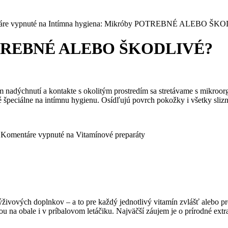
re vypnuté
na Intímna hygiena: Mikróby POTREBNÉ ALEBO ŠK
POTREBNÉ ALEBO ŠKODLIVÉ?
 nadýchnutí a kontakte s okolitým prostredím sa stretávame s mikroor
špeciálne na intímnu hygienu. Osídľujú povrch pokožky i všetky slizni
|
Komentáre vypnuté
na Vitamínové preparáty
vových doplnkov – a to pre každý jednotlivý vitamín zvlášť alebo pre
 na obale i v príbalovom letáčiku. Najväčší záujem je o prírodné extra