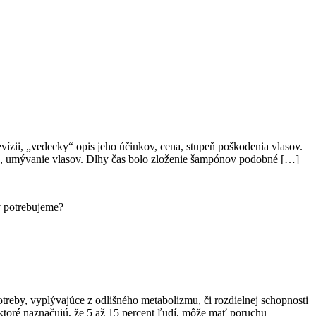
vízii, „vedecky“ opis jeho účinkov, cena, stupeň poškodenia vlasov.
e, umývanie vlasov. Dlhy čas bolo zloženie šampónov podobné […]
 potrebujeme?
reby, vyplývajúce z odlišného metabolizmu, či rozdielnej schopnosti
ktoré naznačujú, že 5 až 15 percent ľudí, môže mať poruchu