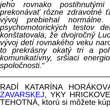
jeho rovnako postihnutými
prekonávať rôzne zdravotné ťa
vývoj prebiehal normálne
psychomotorických testov d
kon
štatovala, že dvojročný Lu
vývoj detí rovnakého veku na
to prekrásny okatý tri a po
komunikatívny, sršiaci energ
spoločnosti.“
——————————————
RADÍ KATARÍNA HORÁKOV
ZAVARSKEJ
, YKY HRICKOV
TEHOTNÁ, ktorú si môžete kúpi