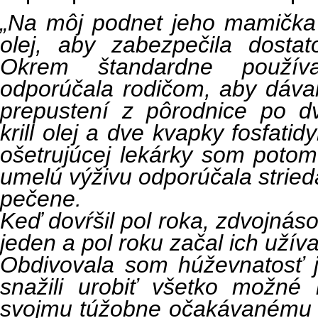
„Na môj podnet jeho mamička 
olej, aby zabezpečila dost
Okrem štandardne použív
odporúčala rodičom, aby dáva
prepustení z pôrodnice po d
krill olej a dve kvapky fosfati
ošetrujúcej lekárky som potom
umelú výživu odporúčala striedať
pečene.
Keď dovŕšil pol roka, zdvojnáso
jeden a pol roku začal ich užív
Obdivovala som húževnatosť j
snažili urobiť všetko možné
svojmu túžobne očakávanému bá