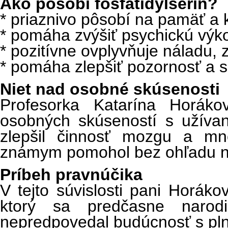
Ako pôsobí
f
osfatidylserín?
* priaznivo pôsobí na pamäť a 
* pomáha zvýšiť psychickú výk
* pozitívne ovplyvňuje náladu, 
* pomáha zlepšiť pozornosť a s
Niet nad osobné skúsenosti
Profesorka Katarína Horáko
osobných skúseností s užívan
zlepšil činnosť mozgu a mn
známym pomohol bez ohľadu n
Príb
eh pravnúčika
V tejto súvislosti pani Horák
ktorý sa predčasne naro
nepredpovedal budúcnosť s pl