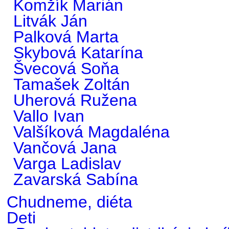
Komžík Marián
Litvák Ján
Palková Marta
Skybová Katarína
Švecová Soňa
Tamašek Zoltán
Uherová Ružena
Vallo Ivan
Valšíková Magdaléna
Vančová Jana
Varga Ladislav
Zavarská Sabína
Chudneme, diéta
Deti