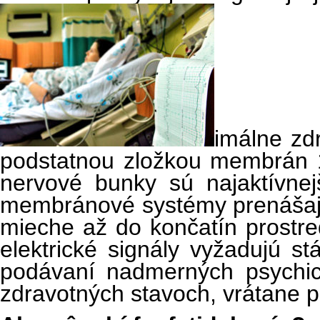
imálne zdr
podstatnou zložkou membrán 1
nervové bunky sú najaktívne
membránové systémy prenášajú
mieche až do končatín prostred
elektrické signály vyžadujú st
podávaní nadmerných psychic
zdravotných stavoch, vrátane 