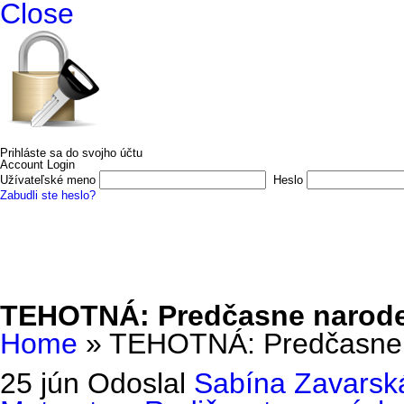
Close
Prihláste sa do svojho účtu
Account Login
Užívateľské meno
Heslo
Zabudli ste heslo?
Domov
E-shop
O nás
Vydali sme
Autori a ilustrátori
Kon
TEHOTNÁ: Predčasne narode
Home
»
TEHOTNÁ: Predčasne 
25 jún
Odoslal
Sabína Zavarsk