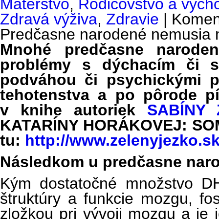
Materstvo
,
Rodičovstvo a vých
Zdravá výživa
,
Zdravie
|
Komen
Predčasne narodené nemusia 
Mnohé predčasne naroden
problémy s dýchacím či s
podváhou či psychickými pr
tehotenstva a po pôrode pí
v knihe autoriek
SABÍNY 
KATARÍNY HORÁKOVEJ: SOM 
tu:
http://www.zelenyjezko.sk
Následkom u predčasne narod
Kým dostatočné množstvo DHA
štruktúry a funkcie mozgu, fos
zložkou pri vývoji mozgu a je j