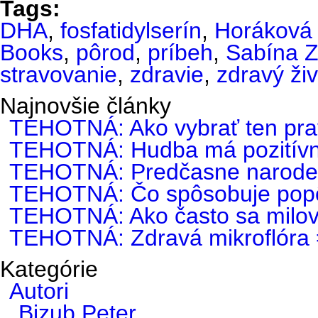
Tags:
DHA
,
fosfatidylserín
,
Horáková 
Books
,
pôrod
,
príbeh
,
Sabína 
stravovanie
,
zdravie
,
zdravý živ
Najnovšie články
TEHOTNÁ: Ako vybrať ten pra
TEHOTNÁ: Hudba má pozitívny
TEHOTNÁ: Predčasne narode
TEHOTNÁ: Čo spôsobuje popô
TEHOTNÁ: Ako často sa milovať
TEHOTNÁ: Zdravá mikroflóra =
Kategórie
Autori
Bizub Peter