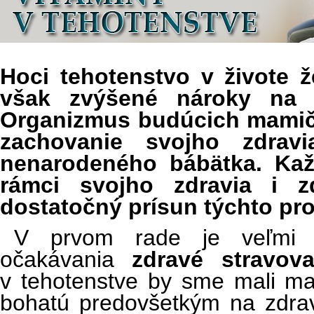
Hoci tehotenstvo v živote 
však zvýšené nároky na v
Organizmus budúcich mamiči
zachovanie svojho zdra
nenarodeného bábätka. Kaž
rámci svojho zdravia i z
dostatočný prísun týchto pr
V prvom rade je veľmi d
očakávania
zdravé stravov
v tehotenstve by sme mali ma
bohatú predovšetkým na zdrav