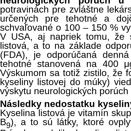
neurologických porúch u 
potravinách pre zvláštne lekár
určených pre tehotné a dojč
schvaľované o 100 – 150 % vyš
V USA, aj napriek tomu, že 
listová, a to na základe odpor
(FDA), je odporúčaná denná 
tehotné stanovená na 400 μ
Výskumom sa totiž zistilo, že fo
kyseliny listovej do múky) vi
výskytu neurologických porúch
Následky nedostatku kyseliny
Kyselina listová je vitamín sku
B
), a to sú látky, ktoré ovp
9