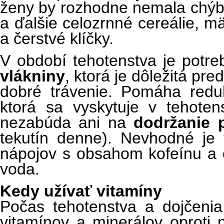
ženy by rozhodne nemala chýba
a ďalšie celozrnné cereálie, mä
a čerstvé klíčky.
V období tehotenstva je potr
vlákniny
, ktorá je dôležitá pr
dobré trávenie. Pomáha redu
ktorá sa vyskytuje v tehote
nezabúda ani na
dodržanie 
tekutín denne). Nevhodné je v
nápojov s obsahom kofeínu a c
voda.
Kedy užívať vitamíny
Počas tehotenstva a dojčeni
vitamínov a minerálov oproti 