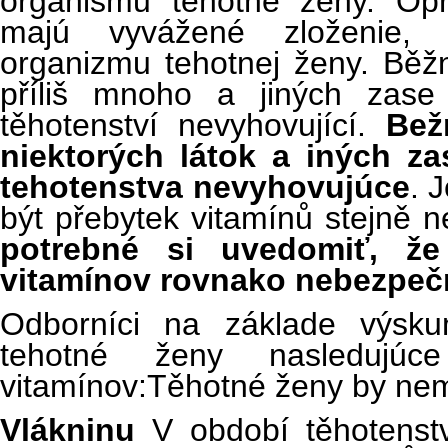
organismu těhotné ženy. Op
majú vyvážené zloženie, 
organizmu tehotnej ženy. Běžn
příliš mnoho a jiných zase
těhotenství nevyhovující.
Bež
niektorých látok a iných za
tehotenstva nevyhovujúce
. 
být přebytek vitamínů stejně 
potrebné si uvedomiť, ž
vitamínov rovnako nebezpeč
Odborníci na základe výsku
tehotné ženy nasledujú
vitamínov:Těhotné ženy by nem
Vlákninu
V období těhotenstv