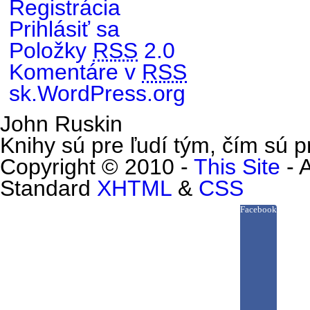
Registrácia
Prihlásiť sa
Položky
RSS
2.0
Komentáre v
RSS
sk.WordPress.org
John Ruskin
Knihy sú pre ľudí tým, čím sú pr
Copyright © 2010 -
This Site
- 
Standard
XHTML
&
CSS
Facebook