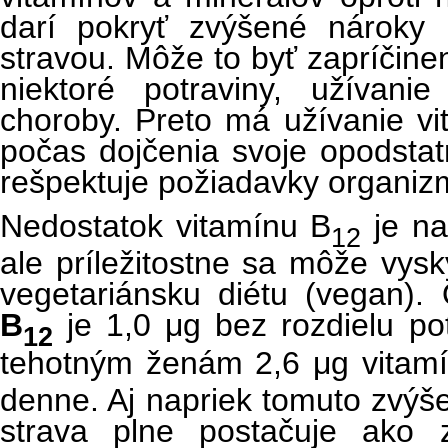
darí pokryť zvýšené nároky 
stravou. Môže to byť zapríčine
niektoré potraviny, užívanie
choroby. Preto má užívanie vi
počas dojčenia svoje opodstat
rešpektuje požiadavky organizm
Nedostatok vitamínu B
je na
12
ale príležitostne sa môže vysk
vegetariánsku diétu (vegan
B
je 1,0 μg bez rozdielu po
12
tehotným ženám 2,6 μg vitam
denne. Aj napriek tomuto zvýš
strava plne postačuje ako 