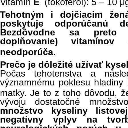
Vitamín
E
(tokoferol): 5 – 10 μ
Tehotným i dojčiacim žen
poskytuje odporúčanú d
Bezdôvodne sa preto b
doplňovanie) vitamínov 
neodporúča.
Prečo je dôležité užívať kyse
Počas tehotenstva a násl
významnému poklesu hladiny ky
matky. Je to z toho dôvodu, ž
vývoju dostatočné množstvo
množstvo kyseliny listov
negatívny vplyv na tvo