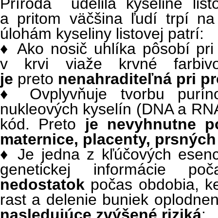
Príroda udelila kyseline list
a pritom väčšina ľudí trpí n
úlohám kyseliny listovej patrí:
♦ Ako nosič uhlíka pôsobí pri 
v krvi viaže krvné farbi
je
preto
nenahraditeľná pri pr
♦ Ovplyvňuje tvorbu purín
nukleových kyselín (DNA a RNA)
kód. Preto
je nevyhnutne 
maternice, placenty, prsných 
♦ Je jedna z kľúčových esenci
genetickej informácie p
nedostatok
počas obdobia, keď
rast a delenie buniek oplodne
nasledujúce zvýšené riziká
: