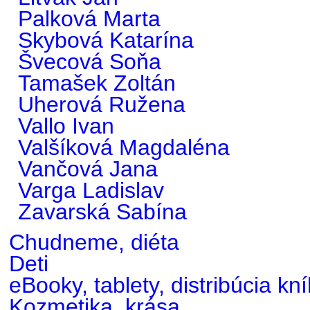
Palková Marta
Skybová Katarína
Švecová Soňa
Tamašek Zoltán
Uherová Ružena
Vallo Ivan
Valšíková Magdaléna
Vančová Jana
Varga Ladislav
Zavarská Sabína
Chudneme, diéta
Deti
eBooky, tablety, distribúcia kn
Kozmetika, krása