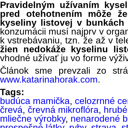
Pravidelným užívaním kysel
pred otehotnením môže že
kyseliny listovej v bunkách
konzumácii musí najprv v org
k vstrebávaniu, tzn. že až v te
žien nedokáže kyselinu lis
vhodné užívať ju vo forme výži
Článok sme prevzali zo strá
www.katarinahorak.com
.
Tags:
budúca mamička
,
celozrnné ce
črevá
,
črevná mikroflóra
,
hrubé
mliečne výrobky
,
nenarodené b
prospešné látky
,
ryby
,
strava
,
s