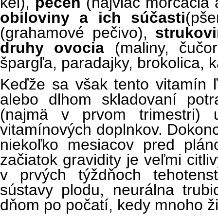
kel),
pečeň
(najviac morčacia 
obiloviny a ich súčasti
(pše
(grahamové pečivo),
strukov
druhy ovocia
(maliny, čučor
špargľa, paradajky, brokolica, k
Keďže sa však tento vitamín ľ
alebo dlhom skladovaní pot
(najmä v prvom trimestri) 
vitamínových doplnkov. Dokonca
niekoľko mesiacov pred plá
začiatok gravidity je veľmi citl
v prvých týždňoch tehotens
sústavy plodu, neurálna trub
dňom po počatí, kedy mnoho ži