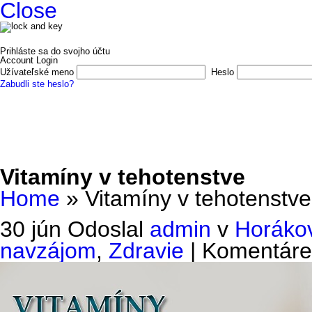
Close
Prihláste sa do svojho účtu
Account Login
Užívateľské meno
Heslo
Zabudli ste heslo?
Domov
E-shop
O nás
Vydali sme
Autori a ilustrátori
Kon
Vitamíny v tehotenstve
Home
»
Vitamíny v tehotenstve
30 jún
Odoslal
admin
v
Horákov
navzájom
,
Zdravie
|
Komentáre