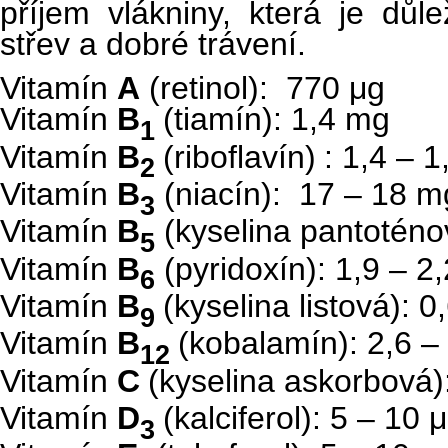
příjem vlákniny, která je důl
střev a dobré trávení.
Vitamín
A
(retinol): 770 μg
Vitamín
B
(tiamín): 1,4 mg
1
Vitamín
B
(riboflavín)
: 1,4 – 
2
Vitamín
B
(niacín): 17 – 18 m
3
Vitamín
B
(kyselina pantoténo
5
Vitamín
B
(pyridoxín): 1,9 – 2
6
Vitamín
B
(kyselina listová): 
9
Vitamín
B
(kobalamín): 2,6 –
12
Vitamín
C
(kyselina askorbová)
Vitamín
D
(kalciferol): 5 – 10 
3