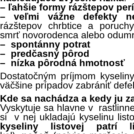
–
ľahšie formy rázštepov per
– veľmi vážne defekty n
rázštepov chrbtice a poruch
smrť novorodenca alebo odumr
– spontánny potrat
– predčasný pôrod
– nízka pôrodná hmotnosť
Dostatočným príjmom kyseliny
väčšine prípadov zabrániť defe
Kde sa nachádza a kedy ju z
Vyskytuje sa hlavne v rastlinnej
si v nej ukladajú kyselinu lis
kyseliny listovej patrí