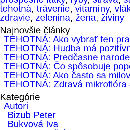
tehotná
,
trávenie
,
vitamíny
,
vlá
zdravie
,
zelenina
,
žena
,
živiny
Najnovšie články
TEHOTNÁ: Ako vybrať ten pra
TEHOTNÁ: Hudba má pozitívny
TEHOTNÁ: Predčasne narode
TEHOTNÁ: Čo spôsobuje popô
TEHOTNÁ: Ako často sa milovať
TEHOTNÁ: Zdravá mikroflóra =
Kategórie
Autori
Bizub Peter
Bukvová Iva