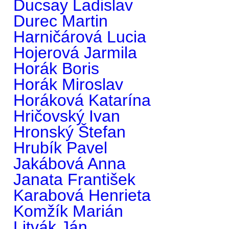
Ducsay Ladislav
Durec Martin
Harničárová Lucia
Hojerová Jarmila
Horák Boris
Horák Miroslav
Horáková Katarína
Hričovský Ivan
Hronský Štefan
Hrubík Pavel
Jakábová Anna
Janata František
Karabová Henrieta
Komžík Marián
Litvák Ján