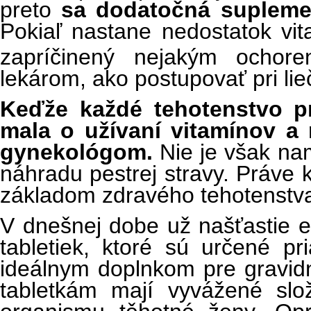
preto
sa
dodatočná suplemen
Pokiaľ nastane nedostatok vi
zapríčinený nejakým ochore
lekárom, ako postupovať pri lie
Keďže
každé tehotenstvo p
mala o užívaní vitamínov a
gynekológom.
Nie je však nam
náhradu pestrej stravy. Práve 
základom zdravého tehotenstva
V dnešnej dobe už našťastie ex
tabletiek, ktoré sú určené p
ideálnym doplnkom pre gravid
tabletkám mají vyvážené slo