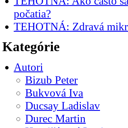
TEHOTNÁ: Ako často sa m
počatia?
TEHOTNÁ: Zdravá mikrofl
Kategórie
Autori
Bizub Peter
Bukvová Iva
Ducsay Ladislav
Durec Martin