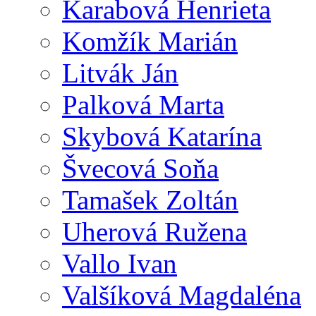
Karabová Henrieta
Komžík Marián
Litvák Ján
Palková Marta
Skybová Katarína
Švecová Soňa
Tamašek Zoltán
Uherová Ružena
Vallo Ivan
Valšíková Magdaléna