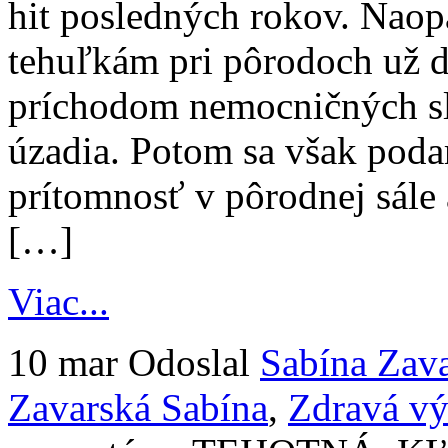
hit posledných rokov. Naop
tehuľkám pri pôrodoch už dl
príchodom nemocničných slu
úzadia. Potom sa však poda
prítomnosť v pôrodnej sále 
[…]
Viac...
10 mar
Odoslal
Sabína Zav
Zavarská Sabína
,
Zdravá vý