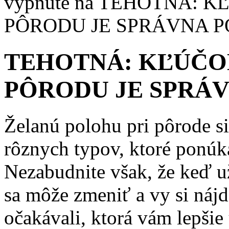
vypnuté
na TEHOTNÁ: 
PÔRODU JE SPRÁVNA 
TEHOTNÁ: KĽÚČ
PÔRODU JE SPRÁ
Želanú polohu pri pôrode s
rôznych typov, ktoré ponú
Nezabudnite však, že keď už
sa môže zmeniť a vy si nájd
očakávali, ktorá vám lepšie