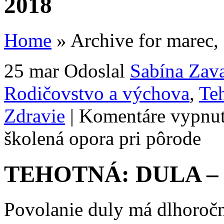
2018
Home
»
Archive for marec,
25 mar
Odoslal
Sabína Zav
Rodičovstvo a výchova
,
Te
Zdravie
|
Komentáre vypnu
školená opora pri pôrode
TEHOTNÁ: DULA – šk
Povolanie duly má dlhoročnú