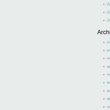
Z
Z
Z
Arch
j
j
m
a
m
f
j
d
n