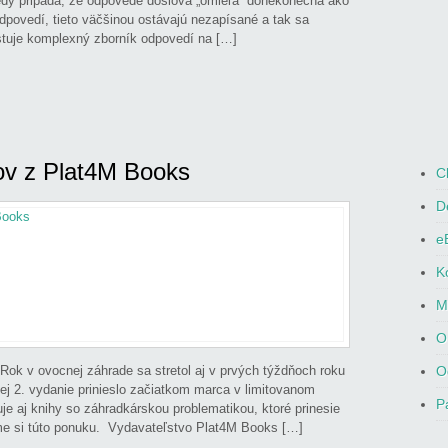
ekedy pripadá, že odpovede doslova „omieľa“ donekonečna ako
dpovedí, tieto väčšinou ostávajú nezapísané a tak sa
stuje komplexný zborník odpovedí na […]
ov z Plat4M Books
,
eBooky, tablety, distribúcia kníh
,
Hričovský
C
re ženy
,
Radíme si navzájom
,
Tamašek Zoltán
,
islav
,
Záhrada
|
Komentáre vypnuté
na Knihy pre
D
eB
K
M
O
 Rok v ovocnej záhrade sa stretol aj v prvých týždňoch roku
O
ej 2. vydanie prinieslo začiatkom marca v limitovanom
P
je aj knihy so záhradkárskou problematikou, ktoré prinesie
me si túto ponuku. Vydavateľstvo Plat4M Books […]