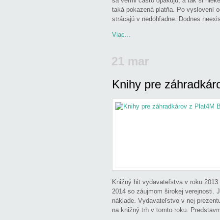
sa veľmi často opakujú, a tak si ni
taká pokazená platňa. Po vyslovení o
strácajú v nedohľadne. Dodnes neexi
Viac...
21 mar
Knihy pre záhradkár
Odoslal
admin
v
Ducsay Ladislav
Ivan
,
Hronský Štefan
,
O knihe
,
P
Valšíková Magdaléna
,
Varga Lad
záhradkárov z Plat4M Books
Knižný hit vydavateľstva v roku 2013
2014 so záujmom širokej verejnosti. J
náklade. Vydavateľstvo v nej prezentu
na knižný trh v tomto roku. Predstav