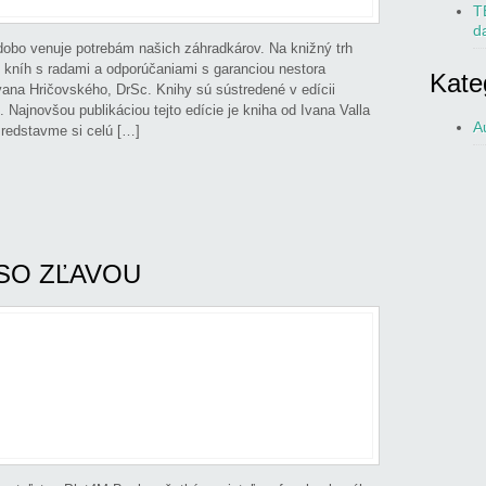
T
d
obo venuje potrebám našich záhradkárov. Na knižný trh
h kníh s radami a odporúčaniami s garanciou nestora
Kate
vana Hričovského, DrSc. Knihy sú sústredené v edícii
všou publikáciou tejto edície je kniha od Ivana Valla
A
Predstavme si celú […]
y SO ZĽAVOU
,
Durec Martin
,
eBooky, tablety, distribúcia kníh
,
nský Štefan
,
Hrubík Pavel
,
Jakábová Anna
,
O
oltán
,
Valšíková Magdaléna
,
Varga Ladislav
,
Záhradkárske knihy SO ZĽAVOU