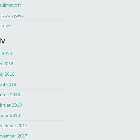
aujímavosti
dravá výživa
dravie
ív
úl 2018
ún 2018
áj 2018
príl 2018
arec 2018
ebruár 2018
anuár 2018
ecember 2017
ovember 2017