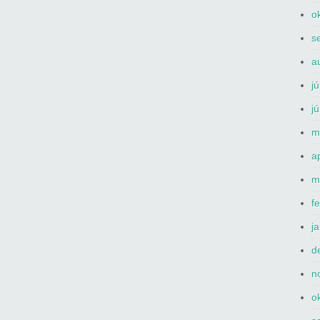
o
s
a
j
j
m
a
m
f
j
d
n
o