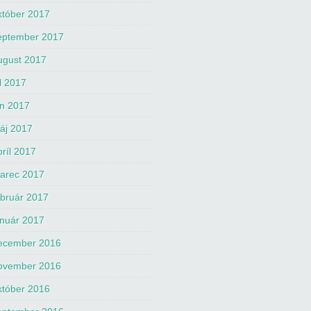
któber 2017
eptember 2017
ugust 2017
úl 2017
ún 2017
áj 2017
príl 2017
arec 2017
ebruár 2017
anuár 2017
ecember 2016
ovember 2016
któber 2016