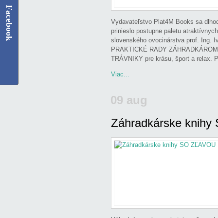
Facebook
Vydavateľstvo Plat4M Books sa dlhod
prinieslo postupne paletu atraktívnyc
slovenského ovocinárstva prof. Ing. I
PRAKTICKÉ RADY ZÁHRADKÁROM. Najno
TRÁVNIKY pre krásu, šport a relax. 
Viac...
09 aug
Záhradkárske knih
Odoslal
admin
v
Ducsay Ladislav
Horák Boris
,
Hričovský Ivan
,
Hro
knihe
,
Švecová Soňa
,
Tamašek Z
Záhrada
|
Komentáre vypnuté
na 