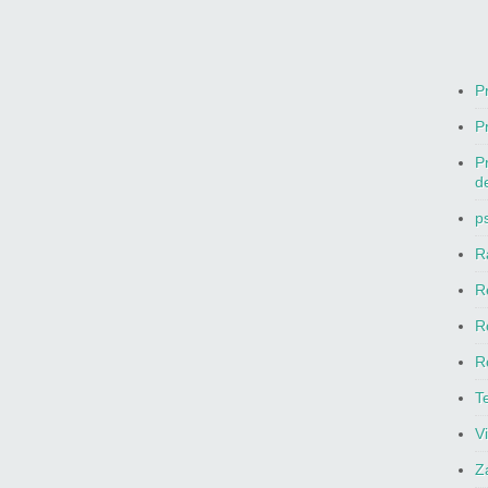
P
P
P
d
p
R
R
R
R
T
V
Z