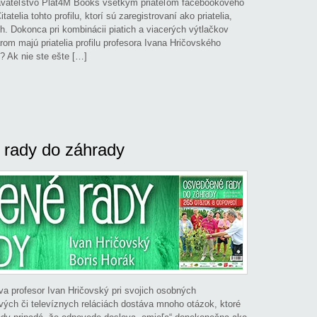
vateľstvo Plat4M Books všetkým priateľom facebookového
atelia tohto profilu, ktorí sú zaregistrovaní ako priatelia,
h. Dokonca pri kombinácii piatich a viacerých výtlačkov
rom majú priatelia profilu profesora Ivana Hričovského
 Ak nie ste ešte […]
 rady do záhrady
,
Durec Martin
,
Horák Boris
,
Hričovský Ivan
,
akábová Anna
,
O knihe
,
Radíme si navzájom
,
Valšíková Magdaléna
,
Varga Ladislav
,
Záhrada
|
svedčené rady do záhrady
a profesor Ivan Hričovský pri svojich osobných
ových či televíznych reláciách dostáva mnoho otázok, ktoré