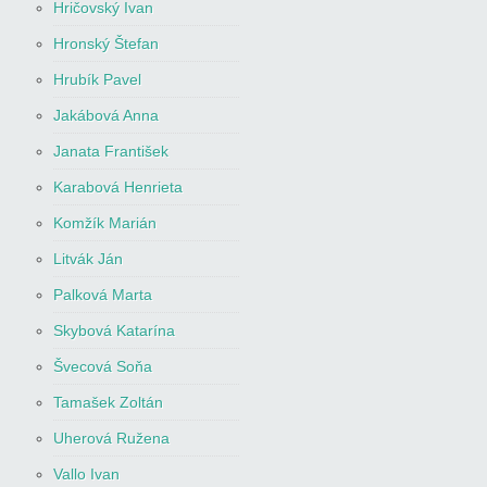
Hričovský Ivan
Hronský Štefan
Hrubík Pavel
Jakábová Anna
Janata František
Karabová Henrieta
Komžík Marián
Litvák Ján
Palková Marta
Skybová Katarína
Švecová Soňa
Tamašek Zoltán
Uherová Ružena
Vallo Ivan