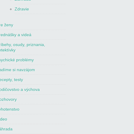
Zdravie
re ženy
rednášky a videá
ríbehy, osudy, priznania,
etektívky
sychické problémy
adíme si navzájom
ecepty, testy
odičovstvo a výchova
ozhovory
ehotenstvo
ideo
áhrada