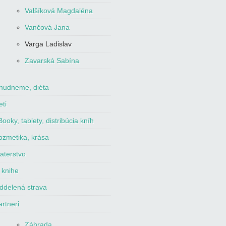
Valšíková Magdaléna
Vančová Jana
Varga Ladislav
Zavarská Sabína
hudneme, diéta
eti
ooky, tablety, distribúcia kníh
ozmetika, krása
aterstvo
 knihe
ddelená strava
artneri
Záhrada