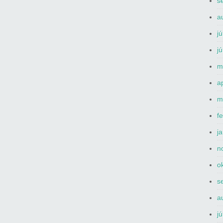
s
a
j
j
m
a
m
f
j
n
o
s
a
j