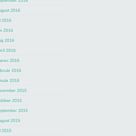
eptember 2016
ugust 2016
úl 2016
ún 2016
áj 2016
príl 2016
arec 2016
ebruár 2016
anuár 2016
ovember 2015
któber 2015
eptember 2015
ugust 2015
úl 2015