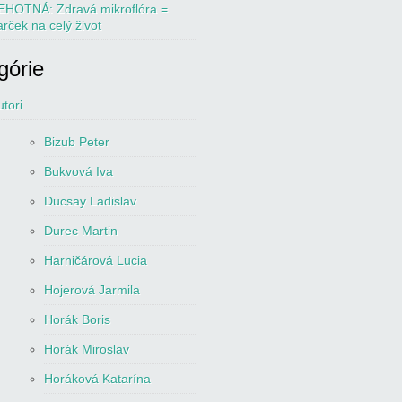
EHOTNÁ: Zdravá mikroflóra =
arček na celý život
górie
utori
Bizub Peter
Bukvová Iva
Ducsay Ladislav
Durec Martin
Harničárová Lucia
Hojerová Jarmila
Horák Boris
Horák Miroslav
Horáková Katarína