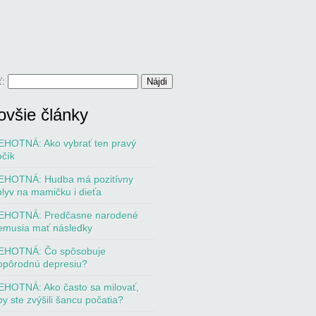
ť:
ovšie články
EHOTNÁ: Ako vybrať ten pravý
očík
EHOTNÁ: Hudba má pozitívny
plyv na mamičku i dieťa
EHOTNÁ: Predčasne narodené
emusia mať následky
EHOTNÁ: Čo spôsobuje
opôrodnú depresiu?
EHOTNÁ: Ako často sa milovať,
by ste zvýšili šancu počatia?