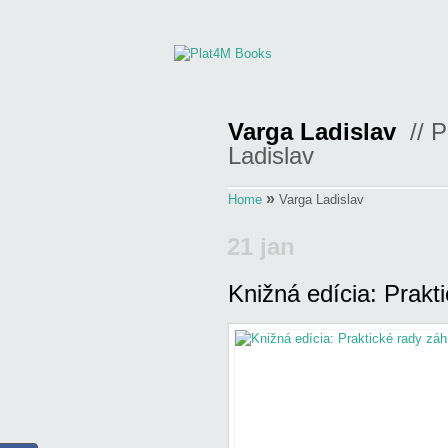
Varga Ladislav
// P
Ladislav
»
Home
Varga Ladislav
21 jan
Knižná edícia: Prak
Odoslal
admin
v
Ducsay Ladislav
Horák Boris
,
Hričovský Ivan
,
Hro
knihe
,
Pre ženy
,
Radíme si navz
Magdaléna
,
Varga Ladislav
,
Záh
rady záhradkárom