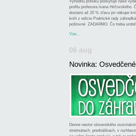
Výhodnú ponuku poskytuje naše vyda
profilu profesora Ivana Hričovského. Čit
dostanú až 20 % zľavu pri nákupe kní
kníh z edície Praktické rady záhradká
poštovné ZADARMO. Čo treba urobiť?
Viac...
06 aug
Novinka: Osvedčené
Odoslal
admin
v
Ducsay Ladislav
Hronský Štefan
,
Hrubík Pavel
,
J
Švecová Soňa
,
Tamašek Zoltán
,
Komentáre vypnuté
na Novinka: O
Denne nestor slovenského ovocinárstv
stretnutiach, prednáškach, v rozhlas