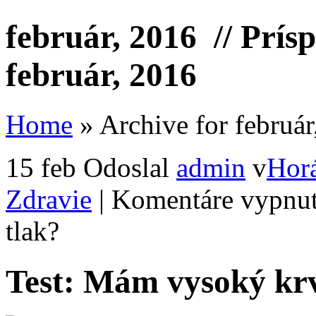
február, 2016
// Prís
február, 2016
Home
»
Archive for február
15 feb
Odoslal
admin
v
Hor
Zdravie
|
Komentáre vypnu
tlak?
Test: Mám vysoký kr