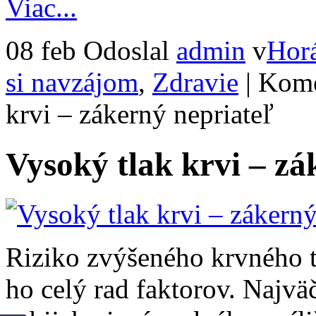
Viac...
08 feb
Odoslal
admin
v
Hor
si navzájom
,
Zdravie
|
Kome
krvi – zákerný nepriateľ
Vysoký tlak krvi – zá
Riziko zvýšeného krvného t
ho celý rad faktorov. Najvä