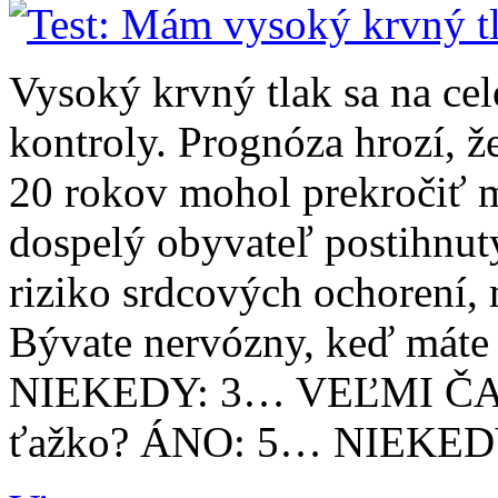
Vysoký krvný tlak sa na ce
kontroly. Prognóza hrozí, ž
20 rokov mohol prekročiť mi
dospelý obyvateľ postihnut
riziko srdcových ochorení, 
Bývate nervózny, keď mát
NIEKEDY: 3… VEĽMI ČAS
ťažko? ÁNO: 5… NIEKED