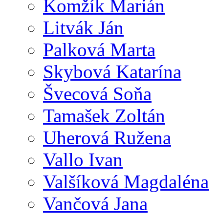
Komžík Marián
Litvák Ján
Palková Marta
Skybová Katarína
Švecová Soňa
Tamašek Zoltán
Uherová Ružena
Vallo Ivan
Valšíková Magdaléna
Vančová Jana