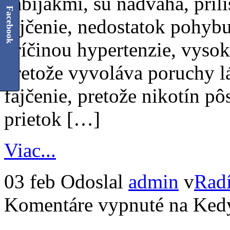
zabijakmi, sú nadváha, príliš
Facebook
fajčenie, nedostatok pohybu
príčinou hypertenzie, vyso
pretože vyvoláva poruchy lá
fajčenie, pretože nikotín pô
prietok […]
Viac...
03 feb
Odoslal
admin
v
Rad
Komentáre vypnuté
na Kedy