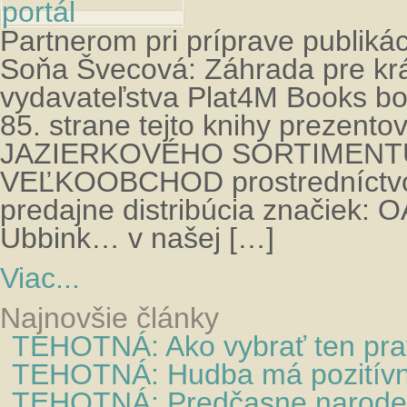
Partnerom pri príprave publiká
Soňa Švecová: Záhrada pre krá
vydavateľstva Plat4M Books bo
85. strane tejto knihy prezent
JAZIERKOVÉHO SORTIMENT
VEĽKOOBCHOD prostredníctvo
predajne distribúcia značiek: 
Ubbink… v našej […]
Viac...
Najnovšie články
TEHOTNÁ: Ako vybrať ten pra
TEHOTNÁ: Hudba má pozitívny
TEHOTNÁ: Predčasne narode