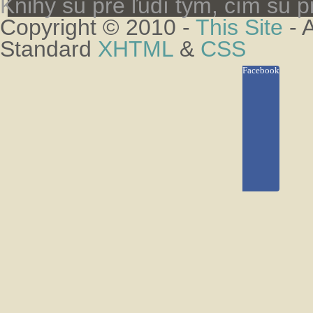
Knihy sú pre ľudí tým, čím sú pr
Copyright © 2010 -
This Site
- 
Standard
XHTML
&
CSS
Facebook