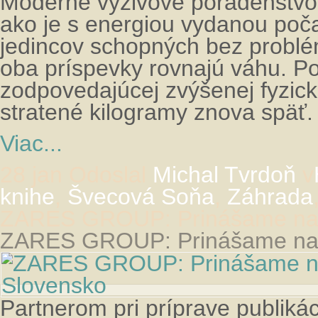
Moderné výživové poradenstvo 
ako je s energiou vydanou poča
jedincov schopných bez problémo
oba príspevky rovnajú váhu. Pok
zodpovedajúcej zvýšenej fyzicke
stratené kilogramy znova späť. 
Viac...
28 jan
Odoslal
Michal Tvrdoň
v
knihe
,
Švecová Soňa
,
Záhrada
ZARES GROUP: Prinášame najn
ZARES GROUP: Prinášame najn
Partnerom pri príprave publiká