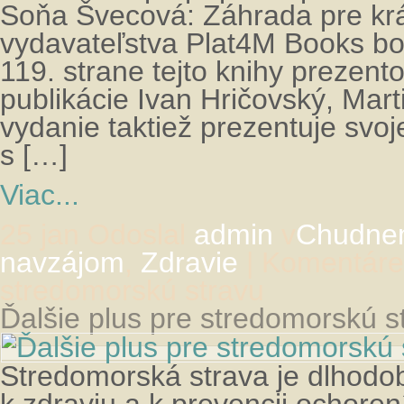
Soňa Švecová: Záhrada pre krá
vydavateľstva Plat4M Books bo
119. strane tejto knihy prezent
publikácie Ivan Hričovský, Mar
vydanie taktiež prezentuje svoj
s […]
Viac...
25 jan
Odoslal
admin
v
Chudnem
navzájom
,
Zdravie
|
Komentáre
stredomorskú stravu
Ďalšie plus pre stredomorskú s
Stredomorská strava je dlhodob