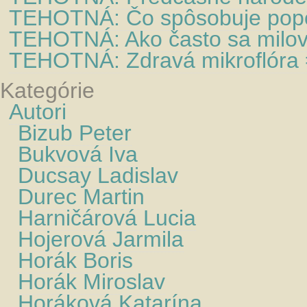
TEHOTNÁ: Čo spôsobuje popô
TEHOTNÁ: Ako často sa milovať
TEHOTNÁ: Zdravá mikroflóra =
Kategórie
Autori
Bizub Peter
Bukvová Iva
Ducsay Ladislav
Durec Martin
Harničárová Lucia
Hojerová Jarmila
Horák Boris
Horák Miroslav
Horáková Katarína