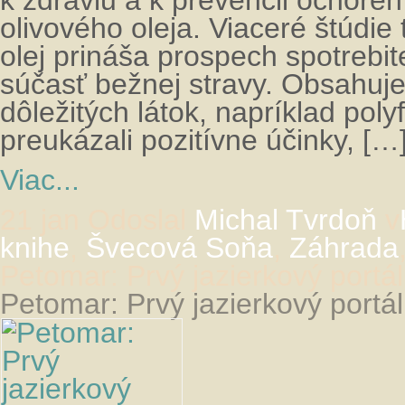
k zdraviu a k prevencii ochoren
olivového oleja. Viaceré štúdie 
olej prináša prospech spotrebi
súčasť bežnej stravy. Obsahuje
dôležitých látok, napríklad po
preukázali pozitívne účinky, […
Viac...
21 jan
Odoslal
Michal Tvrdoň
v
knihe
,
Švecová Soňa
,
Záhrada
Petomar: Prvý jazierkový portál
Petomar: Prvý jazierkový portál