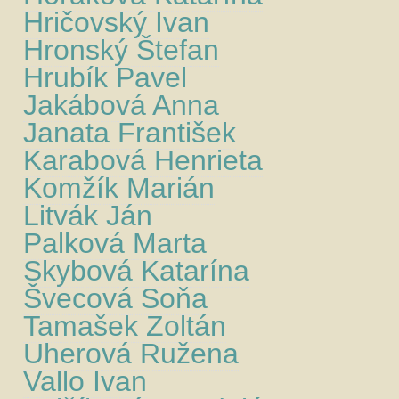
Hričovský Ivan
Hronský Štefan
Hrubík Pavel
Jakábová Anna
Janata František
Karabová Henrieta
Komžík Marián
Litvák Ján
Palková Marta
Skybová Katarína
Švecová Soňa
Tamašek Zoltán
Uherová Ružena
Vallo Ivan