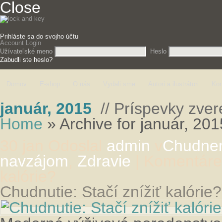
Close
Prihláste sa do svojho účtu
Account Login
Užívateľské meno
Heslo
Zabudli ste heslo?
Domov
E-shop
O nás
Vydali sme
Autori a ilustrátori
Kon
január, 2015
// Príspevky zver
Home
»
Archive for január, 201
30 jan
Odoslal
admin
v
Chudnem
navzájom
,
Zdravie
|
Komentáre
kalórie?
Chudnutie: Stačí znížiť kalórie?