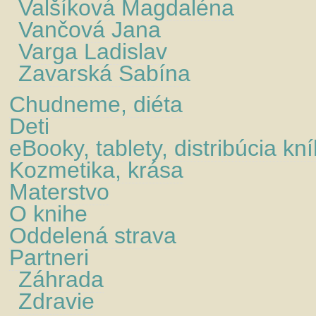
Valšíková Magdaléna
Vančová Jana
Varga Ladislav
Zavarská Sabína
Chudneme, diéta
Deti
eBooky, tablety, distribúcia kn
Kozmetika, krása
Materstvo
O knihe
Oddelená strava
Partneri
Záhrada
Zdravie