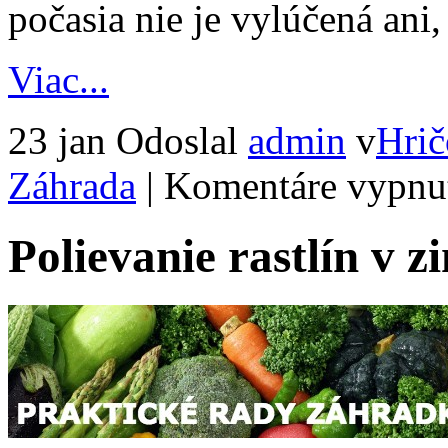
počasia nie je vylúčená ani
Viac...
23 jan
Odoslal
admin
v
Hrič
Záhrada
|
Komentáre vypnu
Polievanie rastlín v z