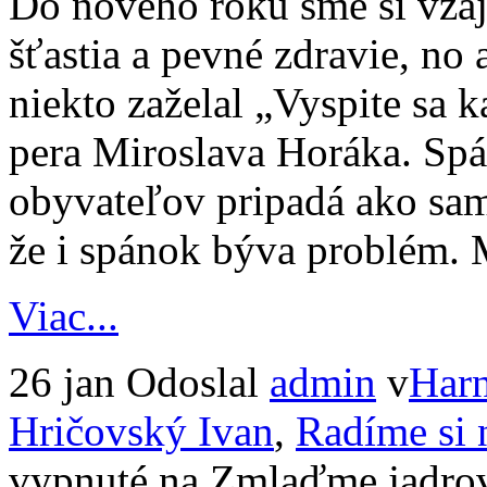
Do nového roku sme si vzáj
šťastia a pevné zdravie, no 
niekto zaželal „Vyspite sa 
pera Miroslava Horáka. Spán
obyvateľov pripadá ako sa
že i spánok býva problém.
Viac...
26 jan
Odoslal
admin
v
Harn
Hričovský Ivan
,
Radíme si
vypnuté
na Zmlaďme jadrov