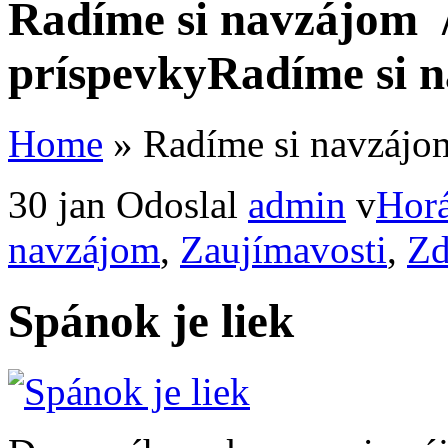
Radíme si navzájom
/
príspevkyRadíme si 
Home
»
Radíme si navzájo
30 jan
Odoslal
admin
v
Horá
navzájom
,
Zaujímavosti
,
Zd
Spánok je liek