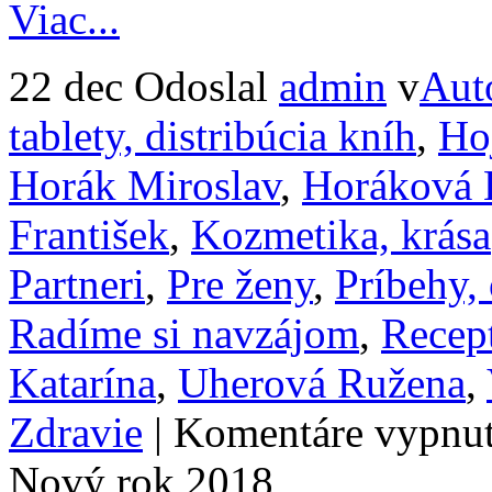
Viac...
22 dec
Odoslal
admin
v
Aut
tablety, distribúcia kníh
,
Ho
Horák Miroslav
,
Horáková 
František
,
Kozmetika, krása
Partneri
,
Pre ženy
,
Príbehy, 
Radíme si navzájom
,
Recept
Katarína
,
Uherová Ružena
,
Zdravie
|
Komentáre vypnu
Nový rok 2018