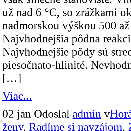
už nad 6 °C, so zrážkami o
nadmorskou výškou 500 až 
Najvhodnejšia pôdna reakcia
Najvhodnejšie pôdy sú stred
piesočnato-hlinité. Nevhod
[…]
Viac...
02 jan
Odoslal
admin
v
Horá
ženy
,
Radíme si navzájom
,