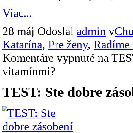
Viac...
28 máj
Odoslal
admin
v
Chu
Katarína
,
Pre ženy
,
Radíme 
Komentáre vypnuté
na TEST
vitamínmi?
TEST: Ste dobre záso