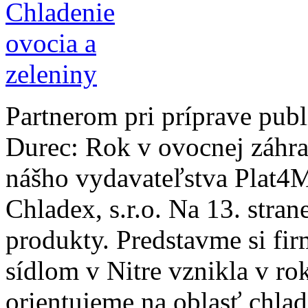
Partnerom pri príprave pub
Durec: Rok v ovocnej záhra
nášho vydavateľstva Plat4M
Chladex, s.r.o. Na 13. stran
produkty. Predstavme si fi
sídlom v Nitre vznikla v ro
orientujeme na oblasť chla