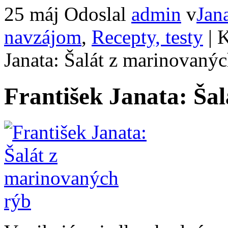
25 máj
Odoslal
admin
v
Jan
navzájom
,
Recepty, testy
|
K
Janata: Šalát z marinovanýc
František Janata: Ša