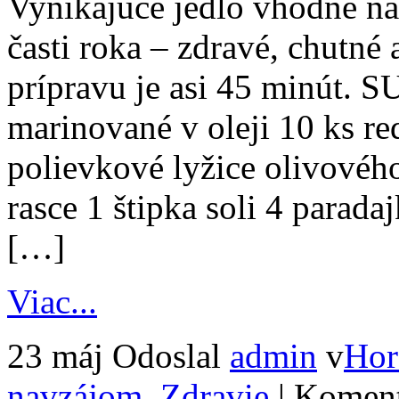
Vynikajúce jedlo vhodné n
časti roka – zdravé, chutné
prípravu je asi 45 minút.
marinované v oleji 10 ks re
polievkové lyžice olivového
rasce 1 štipka soli 4 para
[…]
Viac...
23 máj
Odoslal
admin
v
Hor
navzájom
,
Zdravie
|
Koment