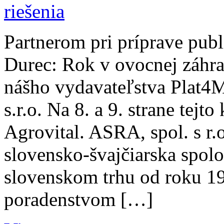
Partnerom pri príprave pub
Durec: Rok v ovocnej záhra
nášho vydavateľstva Plat4M
s.r.o. Na 8. a 9. strane tej
Agrovital. ASRA, spol. s r.o
slovensko-švajčiarska spol
slovenskom trhu od roku 1
poradenstvom […]