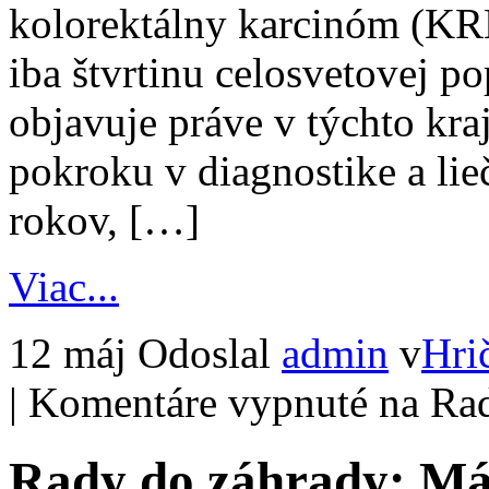
kolorektálny karcinóm (KRK
iba štvrtinu celosvetovej p
objavuje práve v týchto kr
pokroku v diagnostike a li
rokov, […]
Viac...
12 máj
Odoslal
admin
v
Hri
|
Komentáre vypnuté
na Rad
Rady do záhrady: Máj