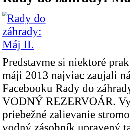
Predstavme si niektoré prak
máji 2013 najviac zaujali n
Facebooku Rady do záhrady
VODNÝ REZERVOÁR. Vyni
priebežné zalievanie stromo
vodný zásobník upravený ta