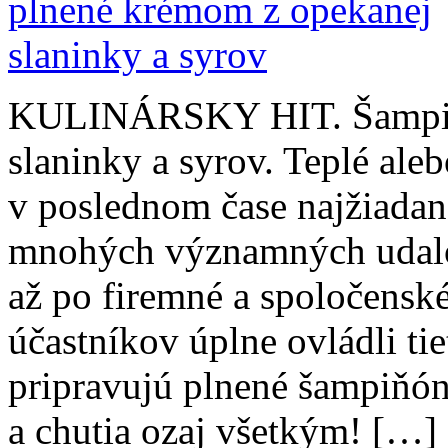
KULINÁRSKY HIT. Šampiň
slaninky a syrov. Teplé ale
v poslednom čase najžiadan
mnohých významných udalos
až po firemné a spoločensk
účastníkov úplne ovládli ti
pripravujú plnené šampiňón
a chutia ozaj všetkým! […]