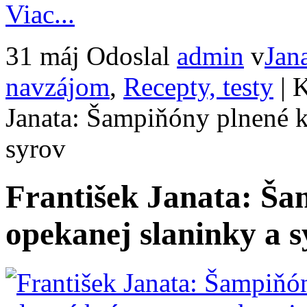
Viac...
31 máj
Odoslal
admin
v
Jan
navzájom
,
Recepty, testy
|
K
Janata: Šampiňóny plnené 
syrov
František Janata: Š
opekanej slaninky a 