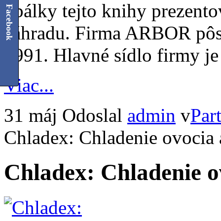
obálky tejto knihy prezento
Facebook
záhradu. Firma ARBOR pôso
1991. Hlavné sídlo firmy je
Viac...
31 máj
Odoslal
admin
v
Part
Chladex: Chladenie ovocia 
Chladex: Chladenie o