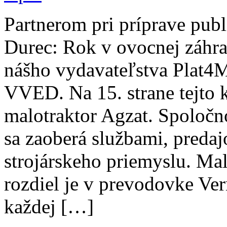
Partnerom pri príprave pub
Durec: Rok v ovocnej záhra
nášho vydavateľstva Plat4M
VVED. Na 15. strane tejto 
malotraktor Agzat. Spolo
sa zaoberá službami, predaj
strojárskeho priemyslu. Ma
rozdiel je v prevodovke Ve
každej […]