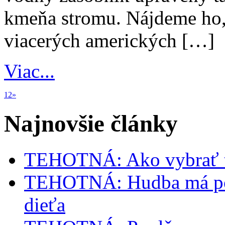
kmeňa stromu. Nájdeme ho, 
viacerých amerických […]
Viac...
1
2
»
Najnovšie články
TEHOTNÁ: Ako vybrať t
TEHOTNÁ: Hudba má poz
dieťa