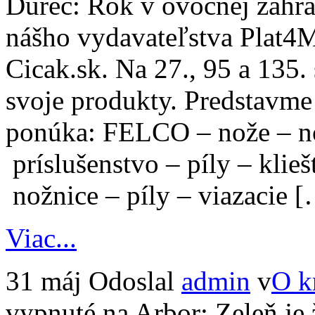
Durec: Rok v ovocnej záhra
nášho vydavateľstva Plat4M
Cicak.sk. Na 27., 95 a 135. 
svoje produkty. Predstavme 
ponúka: FELCO – nože – no
príslušenstvo – píly – kli
nožnice – píly – viazacie 
Viac...
31 máj
Odoslal
admin
v
O k
vypnuté
na Arbor: Zeleň je 