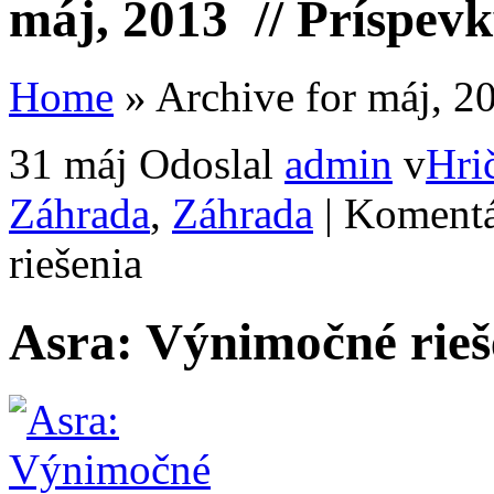
máj, 2013
// Príspevk
Home
»
Archive for máj, 2
31 máj
Odoslal
admin
v
Hri
Záhrada
,
Záhrada
|
Komentá
riešenia
Asra: Výnimočné rieš