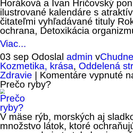
Horáková a Ivan Hričovský ponú
ilustrované kalendáre s atrak
čitateľmi vyhľadávané tituly Ro
ochrana, Detoxikácia organiz
Viac...
03 sep
Odoslal
admin
v
Chudne
Kozmetika, krása
,
Oddelená st
Zdravie
|
Komentáre vypnuté
na
Prečo ryby?
V mäse rýb, morských aj sladk
množstvo látok, ktoré ochraňuju