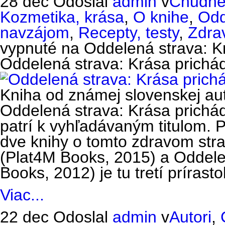
28 dec
Odoslal
admin
v
Chudne
Kozmetika, krása
,
O knihe
,
Odd
navzájom
,
Recepty, testy
,
Zdra
vypnuté
na Oddelená strava: K
Oddelená strava: Krása prichá
Kniha od známej slovenskej au
Oddelená strava: Krása prichá
patrí k vyhľadávaným titulom. P
dve knihy o tomto zdravom str
(Plat4M Books, 2015) a Oddele
Books, 2012) je tu tretí prírast
Viac...
22 dec
Odoslal
admin
v
Autori
,