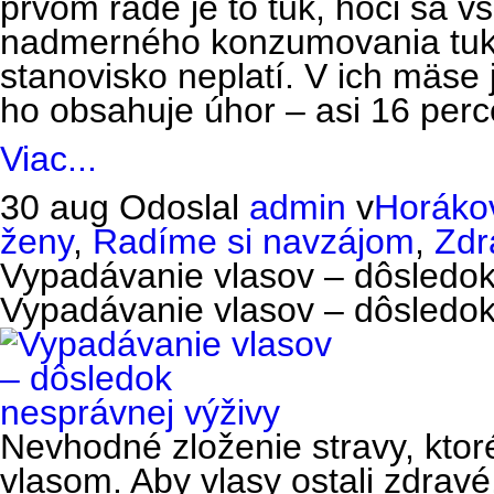
prvom rade je to tuk, hoci sa vš
nadmerného konzumovania tuku.
stanovisko neplatí. V ich mäse 
ho obsahuje úhor – asi 16 perce
Viac...
30 aug
Odoslal
admin
v
Horáko
ženy
,
Radíme si navzájom
,
Zdr
Vypadávanie vlasov – dôsledok
Vypadávanie vlasov – dôsledok
Nevhodné zloženie stravy, ktore
vlasom. Aby vlasy ostali zdravé,