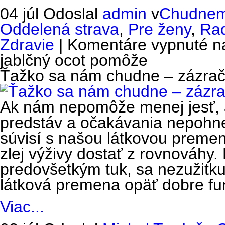
04 júl
Odoslal
admin
v
Chudnem
Oddelená strava
,
Pre ženy
,
Rad
Zdravie
|
Komentáre vypnuté
na
jablčný ocot pomôže
Ťažko sa nám chudne – zázrač
Ak nám nepomôže menej jesť, 
predstáv a očakávania nepohne
súvisí s našou látkovou preme
zlej výživy dostať z rovnováhy.
predovšetkým tuk, sa nezužitku
látková premena opäť dobre fu
Viac...