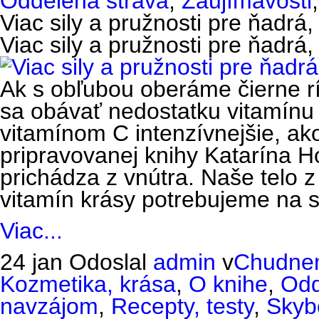
Oddelená strava
,
Zaujímavosti
Viac sily a pružnosti pre ňadrá
Viac sily a pružnosti pre ňadrá
Ak s obľubou oberáme čierne r
sa obávať nedostatku vitamínu
vitamínom C intenzívnejšie, ako
pripravovanej knihy Katarína 
prichádza z vnútra. Naše telo z
vitamín krásy potrebujeme na 
Viac...
24 jan
Odoslal
admin
v
Chudnem
Kozmetika, krása
,
O knihe
,
Odd
navzájom
,
Recepty, testy
,
Skyb