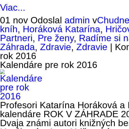
Viac...
01 nov
Odoslal
admin
v
Chudne
kníh
,
Horáková Katarína
,
Hričo
Partneri
,
Pre ženy
,
Radíme si 
Záhrada
,
Zdravie
,
Zdravie
|
Ko
rok 2016
Kalendáre pre rok 2016
Profesori Katarína Horáková a 
kalendáre ROK V ZÁHRADE 2
Dvaja známi autori knižných be