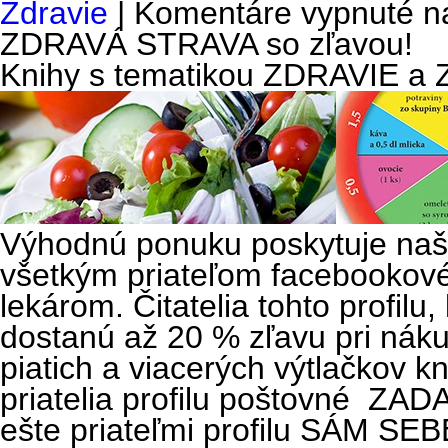
Zdravie
|
Komentáre vypnuté
na
ZDRAVÁ STRAVA so zľavou!
Knihy s tematikou ZDRAVIE a
Výhodnú ponuku poskytuje naš
všetkým priateľom facebookové
lekárom. Čitatelia tohto profilu,
dostanú až 20 % zľavu pri náku
piatich a viacerých výtlačkov k
priatelia profilu poštovné ZAD
ešte priateľmi profilu SÁM S