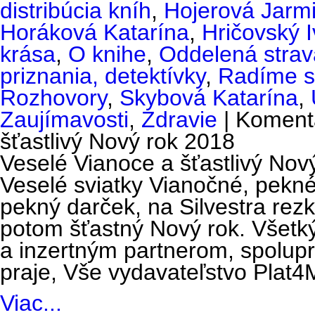
distribúcia kníh
,
Hojerová Jarmi
Horáková Katarína
,
Hričovský 
krása
,
O knihe
,
Oddelená strav
priznania, detektívky
,
Radíme s
Rozhovory
,
Skybová Katarína
,
Zaujímavosti
,
Zdravie
|
Koment
šťastlivý Nový rok 2018
Veselé Vianoce a šťastlivý Nov
Veselé sviatky Vianočné, pekn
pekný darček, na Silvestra rez
potom šťastný Nový rok. Všetk
a inzertným partnerom, spolu
praje, Vše vydavateľstvo Plat
Viac...