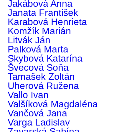
Jakábová Anna
Janata František
Karabová Henrieta
Komžík Marián
Litvák Ján
Palková Marta
Skybová Katarína
Švecová Soňa
Tamašek Zoltán
Uherová Ružena
Vallo Ivan
Valšíková Magdaléna
Vančová Jana
Varga Ladislav
Zavarská Sabína