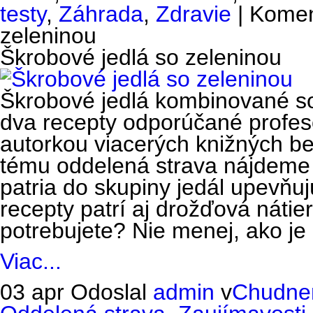
testy
,
Záhrada
,
Zdravie
|
Komen
zeleninou
Škrobové jedlá so zeleninou
Škrobové jedlá kombinované so
dva recepty odporúčané profe
autorkou viacerých knižných bes
tému oddelená strava nájdeme 
patria do skupiny jedál upevňuj
recepty patrí aj drožďová nátie
potrebujete? Nie menej, ako je
Viac...
03 apr
Odoslal
admin
v
Chudnem