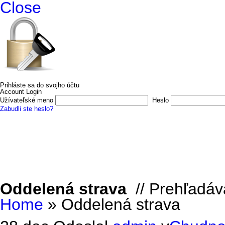
Close
Prihláste sa do svojho účtu
Account Login
Užívateľské meno
Heslo
Zabudli ste heslo?
Domov
E-shop
O nás
Vydali sme
Autori a ilustrátori
Kon
Oddelená strava
// Prehľadáv
Home
»
Oddelená strava