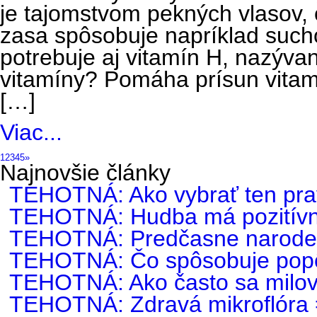
je tajomstvom pekných vlasov, oc
zasa spôsobuje napríklad sucho
potrebuje aj vitamín H, nazýva
vitamíny? Pomáha prísun vitam
[…]
Viac...
1
2
3
4
5
»
Najnovšie články
TEHOTNÁ: Ako vybrať ten pra
TEHOTNÁ: Hudba má pozitívny
TEHOTNÁ: Predčasne narode
TEHOTNÁ: Čo spôsobuje popô
TEHOTNÁ: Ako často sa milovať
TEHOTNÁ: Zdravá mikroflóra =