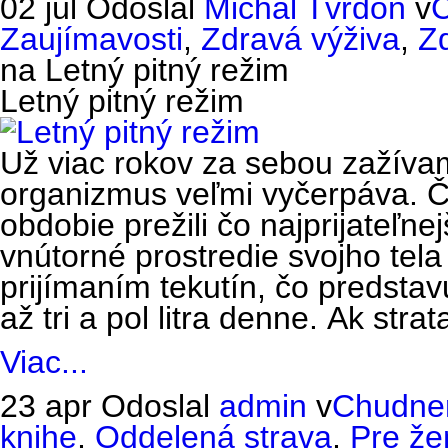
02 júl
Odoslal
Michal Tvrdoň
v
C
Zaujímavosti
,
Zdravá výživa
,
Z
na Letný pitný režim
Letný pitný režim
Už viac rokov za sebou zažívam
organizmus veľmi vyčerpáva. Čo
obdobie prežili čo najprijateľne
vnútorné prostredie svojho tel
prijímaním tekutín, čo predstav
až tri a pol litra denne. Ak strat
Viac...
23 apr
Odoslal
admin
v
Chudnem
knihe
,
Oddelená strava
,
Pre že