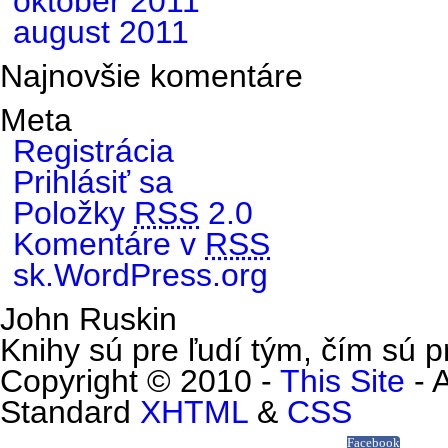
október 2011
august 2011
Najnovšie komentáre
Meta
Registrácia
Prihlásiť sa
Položky
RSS
2.0
Komentáre v
RSS
sk.WordPress.org
John Ruskin
Knihy sú pre ľudí tým, čím sú pr
Copyright © 2010 -
This Site
- 
Standard
XHTML
&
CSS
Facebook