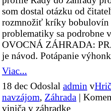
som dostal otázku od čitate
rozmnožiť kríky bobulovín –
problematiky sa podrobne v
OVOCNÁ ZÁHRADA: PRÁ
je návod. Potápanie výhonk
Viac...
18 dec
Odoslal
admin
v
Hri
navzájom
,
Záhrada
|
Koment
viniča v záhradke