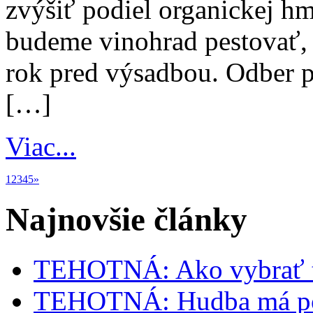
zvýšiť podiel organickej h
budeme vinohrad pestovať,
rok pred výsadbou. Odber 
[…]
Viac...
1
2
3
4
5
»
Najnovšie články
TEHOTNÁ: Ako vybrať t
TEHOTNÁ: Hudba má poz