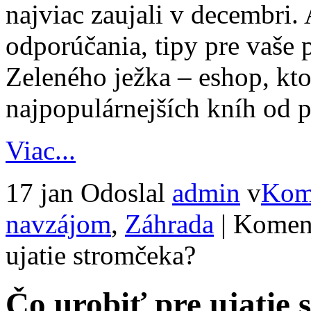
najviac zaujali v decembri. 
odporúčania, tipy pre vaše p
Zeleného ježka – eshop, kt
najpopulárnejších kníh od 
Viac...
17 jan
Odoslal
admin
v
Kom
navzájom
,
Záhrada
|
Koment
ujatie stromčeka?
Čo urobiť pre ujatie