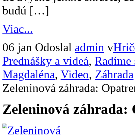
budú […]
Viac...
06 jan
Odoslal
admin
v
Hrič
Prednášky a videá
,
Radíme 
Magdaléna
,
Video
,
Záhrada
Zeleninová záhrada: Opatre
Zeleninová záhrada: 