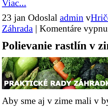
Viac...
23 jan
Odoslal
admin
v
Hrič
Záhrada
|
Komentáre vypnu
Polievanie rastlín v z
Aby sme aj v zime mali v byto