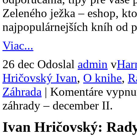
Zeleného ježka – eshop, kt
najpopulárnejších kníh od 
Viac...
26 dec
Odoslal
admin
v
Har
Hričovský Ivan
,
O knihe
,
R
Záhrada
|
Komentáre vypnu
záhrady – december II.
Ivan Hričovský: Rad