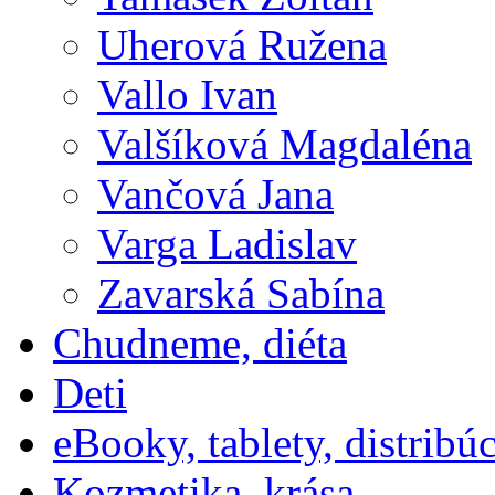
Uherová Ružena
Vallo Ivan
Valšíková Magdaléna
Vančová Jana
Varga Ladislav
Zavarská Sabína
Chudneme, diéta
Deti
eBooky, tablety, distribú
Kozmetika, krása