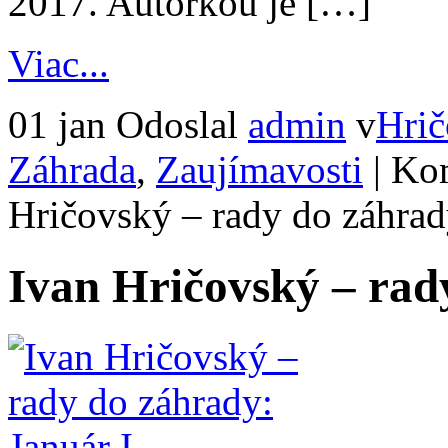
2017. Autorkou je […]
Viac...
01 jan
Odoslal
admin
v
Hrič
Záhrada
,
Zaujímavosti
|
Kom
Hričovský – rady do záhrady
Ivan Hričovský – rad