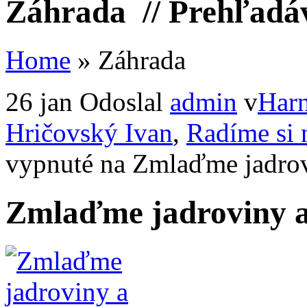
Záhrada
// Prehľadá
Home
»
Záhrada
26 jan
Odoslal
admin
v
Harn
Hričovský Ivan
,
Radíme si
vypnuté
na Zmlaďme jadrov
Zmlaďme jadroviny a