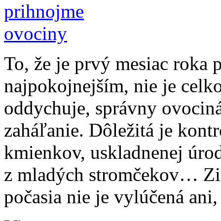
To, že je prvý mesiac roka 
najpokojnejším, nie je celk
oddychuje, správny ovocinár 
zaháľanie. Dôležitá je kontr
kmienkov, uskladnenej úrody
z mladých stromčekov… Zim
počasia nie je vylúčená ani