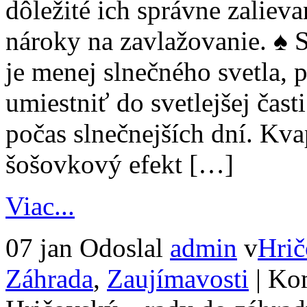
dôležité ich správne zaliev
nároky na zavlažovanie. ♠ 
je menej slnečného svetla, p
umiestniť do svetlejšej čas
počas slnečnejších dní. K
šošovkový efekt […]
Viac...
07 jan
Odoslal
admin
v
Hrič
Záhrada
,
Zaujímavosti
|
Kom