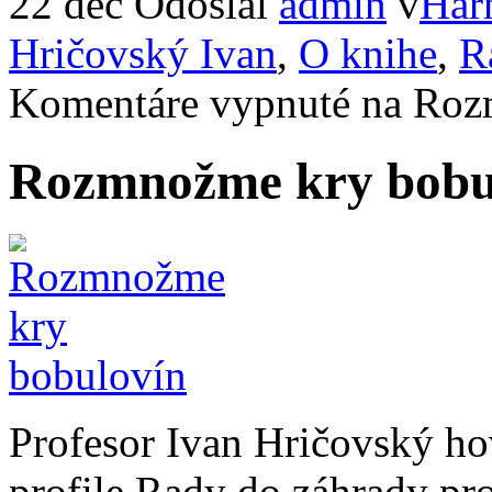
22 dec
Odoslal
admin
v
Har
Hričovský Ivan
,
O knihe
,
R
Komentáre vypnuté
na Roz
Rozmnožme kry bobu
Profesor Ivan Hričovský h
profile Rady do záhrady pr