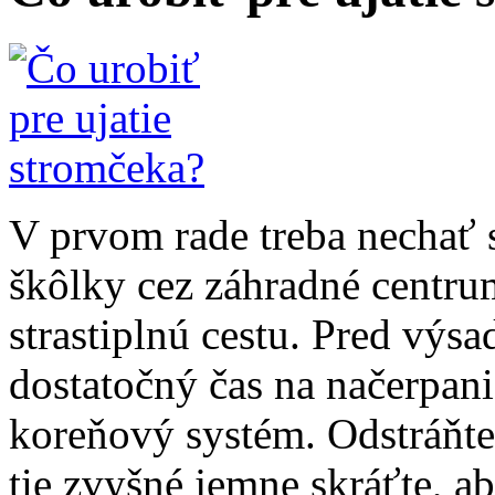
V prvom rade treba nechať 
škôlky cez záhradné centru
strastiplnú cestu. Pred výs
dostatočný čas na načerpan
koreňový systém. Odstráňt
tie zvyšné jemne skráťte, ab