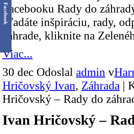
Facebooku Rady do záhrady
Facebook
hľadáte inšpiráciu, rady, od
záhrade, kliknite na Zelené
Viac...
30 dec
Odoslal
admin
v
Har
Hričovský Ivan
,
Záhrada
|
K
Hričovský – Rady do záhrad
Ivan Hričovský – Rad