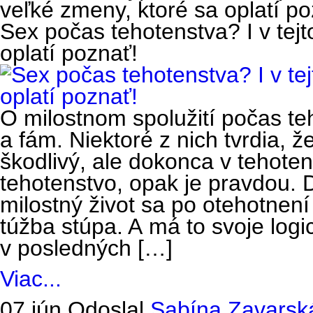
veľké zmeny, ktoré sa oplatí po
Sex počas tehotenstva? I v tejt
oplatí poznať!
O milostnom spolužití počas te
a fám. Niektoré z nich tvrdia, ž
škodlivý, ale dokonca v tehot
tehotenstvo, opak je pravdou. 
milostný život sa po otehotnení
túžba stúpa. A má to svoje logi
v posledných […]
Viac...
07 jún
Odoslal
Sabína Zavarsk