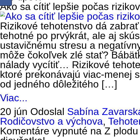
Ako sa cítiť lepšie počas rizik
Rizikové tehotenstvo dá zabra
tehotné po prvýkrát, ale aj s
ustavičnému stresu a negatívn
môže čokoľvek zlé stať? Bábä
nálady vycítiť… Rizikové teho
ktoré prekonávajú viac-menej s
od jedného dôležitého […]
Viac...
20 jún
Odoslal
Sabína Zavarsk
Rodičovstvo a výchova
,
Tehote
Komentáre vypnuté
na Z plodu