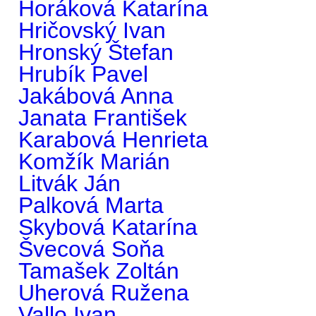
Horáková Katarína
Hričovský Ivan
Hronský Štefan
Hrubík Pavel
Jakábová Anna
Janata František
Karabová Henrieta
Komžík Marián
Litvák Ján
Palková Marta
Skybová Katarína
Švecová Soňa
Tamašek Zoltán
Uherová Ružena
Vallo Ivan