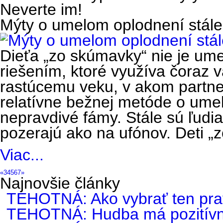
Neverte im!
Mýty o umelom oplodnení stále 
Dieťa „zo skúmavky“ nie je ume
riešením, ktoré využíva čoraz vä
rastúcemu veku, v akom partner
relatívne bežnej metóde o umel
nepravdivé fámy. Stále sú ľudia,
pozerajú ako na ufónov. Deti „
Viac...
«
3
4
5
6
7
»
Najnovšie články
TEHOTNÁ: Ako vybrať ten pra
TEHOTNÁ: Hudba má pozitívny