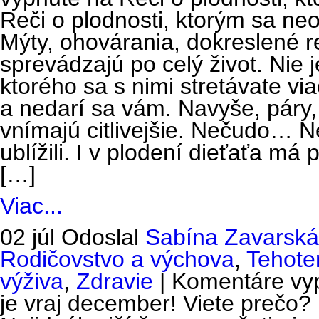
Reči o plodnosti, ktorým sa neop
Mýty, ohovárania, dokreslené r
sprevádzajú po celý život. Nie
ktorého sa s nimi stretávate vi
a nedarí sa vám. Navyše, páry,
vnímajú citlivejšie. Nečudo… 
ublížili. I v plodení dieťaťa má
[…]
Viac...
02 júl
Odoslal
Sabína Zavarská
Rodičovstvo a výchova
,
Tehote
výživa
,
Zdravie
|
Komentáre vy
je vraj december! Viete prečo?