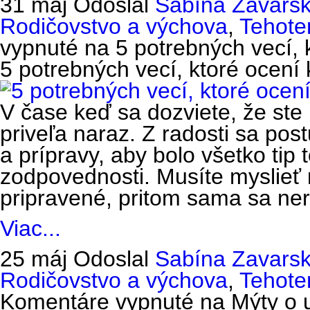
31 máj
Odoslal
Sabína Zavars
Rodičovstvo a výchova
,
Tehote
vypnuté
na 5 potrebných vecí, 
5 potrebných vecí, ktoré ocení
V čase keď sa dozviete, že ste 
priveľa naraz. Z radosti sa post
a prípravy, aby bolo všetko tip
zodpovednosti. Musíte myslieť 
pripravené, pritom sama sa nera
Viac...
25 máj
Odoslal
Sabína Zavars
Rodičovstvo a výchova
,
Tehote
Komentáre vypnuté
na Mýty o u