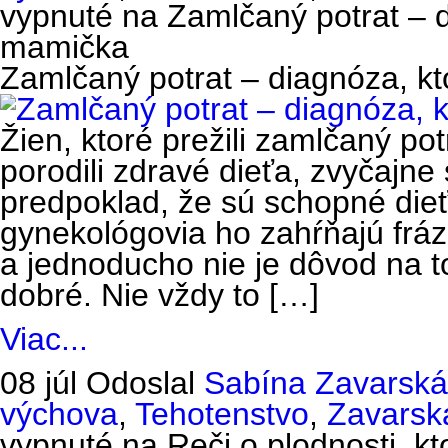
vypnuté
na Zamlčaný potrat – d
mamička
Zamlčaný potrat – diagnóza, k
Žien, ktoré prežili zamlčaný p
porodili zdravé dieťa, zvyčajne 
predpoklad, že sú schopné dieťa
gynekológovia ho zahŕňajú frázo
a jednoducho nie je dôvod na t
dobré. Nie vždy to […]
Viac...
08 júl
Odoslal
Sabína Zavarská
výchova
,
Tehotenstvo
,
Zavarsk
vypnuté
na Reči o plodnosti, kt