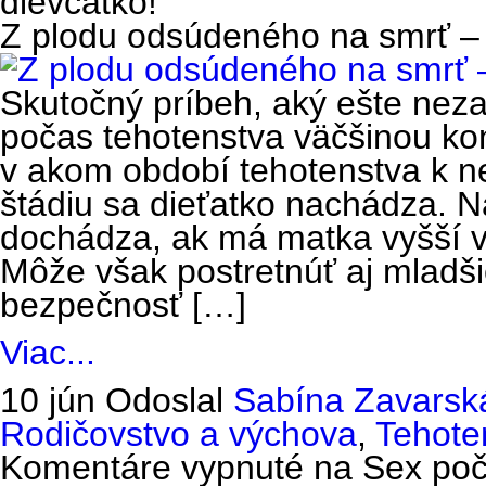
dievčatko!
Z plodu odsúdeného na smrť – 
Skutočný príbeh, aký ešte nezaž
počas tehotenstva väčšinou konč
v akom období tehotenstva k n
štádiu sa dieťatko nachádza. N
dochádza, ak má matka vyšší ve
Môže však postretnúť aj mladš
bezpečnosť […]
Viac...
10 jún
Odoslal
Sabína Zavarsk
Rodičovstvo a výchova
,
Tehote
Komentáre vypnuté
na Sex poča