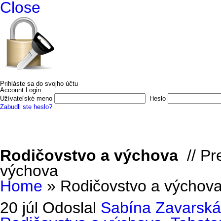
Close
Prihláste sa do svojho účtu
Account Login
Užívateľské meno
Heslo
Zabudli ste heslo?
Domov
E-shop
O nás
Vydali sme
Autori a ilustrátori
Kon
Rodičovstvo a výchova
// Pr
výchova
Home
»
Rodičovstvo a výchov
20 júl
Odoslal
Sabína Zavarská