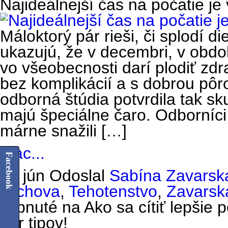
Najideálnejší čas na počatie je
Máloktorý pár rieši, či splodí di
ukazujú, že v decembri, v obdob
vo všeobecnosti darí plodiť zd
bez komplikácií a s dobrou p
odborná štúdia potvrdila tak sk
majú špeciálne čaro. Odborníci
márne snažili […]
Viac...
Facebook
25 jún
Odoslal
Sabína Zavarsk
výchova
,
Tehotenstvo
,
Zavarsk
vypnuté
na Ako sa cítiť lepšie
pár tipov!