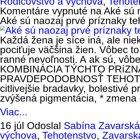
Rodičovstvo a výchova
,
Tehote
Komentáre vypnuté
na Aké sú n
Aké sú naozaj prvé príznaky t
Každá žena je síce iná, ale nie
pociťuje väčšina žien. Vôbec 
ranné nevoľnosti. A ak sú, vôb
KOMBINÁCIA TÝCHTO PRíZ
PRAVDEPODOBNOSŤ TEHOTENST
citlivejšie bradavky, bolestivé p
zvýšená pigmentácia, * zmena 
Viac...
16 júl
Odoslal
Sabína Zavarská
výchova
,
Tehotenstvo
,
Zavarsk