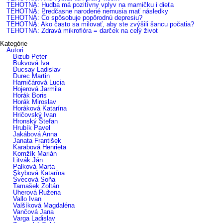
TEHOTNÁ: Hudba má pozitívny vplyv na mamičku i dieťa
TEHOTNÁ: Predčasne narodené nemusia mať následky
TEHOTNÁ: Čo spôsobuje popôrodnú depresiu?
TEHOTNÁ: Ako často sa milovať, aby ste zvýšili šancu počatia?
TEHOTNÁ: Zdravá mikroflóra = darček na celý život
Kategórie
Autori
Bizub Peter
Bukvová Iva
Ducsay Ladislav
Durec Martin
Harničárová Lucia
Hojerová Jarmila
Horák Boris
Horák Miroslav
Horáková Katarína
Hričovský Ivan
Hronský Štefan
Hrubík Pavel
Jakábová Anna
Janata František
Karabová Henrieta
Komžík Marián
Litvák Ján
Palková Marta
Skybová Katarína
Švecová Soňa
Tamašek Zoltán
Uherová Ružena
Vallo Ivan
Valšíková Magdaléna
Vančová Jana
Varga Ladislav