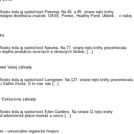
ooks bola aj spoločnosť Petomar. Na 45. a 85. strane tejto knihy
e distribúcia značiek: OASE, Pontec, Healthy Pond, Ubbink… v našej
lka
ooks bola aj spoločnosť Naturea. Na 77. strane tejto knihy prezentovala
om dopĺňa produkciu ovocných a okrasných škôlok, […]
ateľ Vašej záhrady
ooks bola aj spoločnosť Lumigreen. Na 127. strane tejto knihy prezentovala
u Vášho života. O to viac nás […]
 Exkluzívne záhrady
Books bola aj spoločnosť Eden Gardens. Na strane 11 tejto knihy
d arboristické práce montáž a servis […]
t – univerzálne organické hnojivo