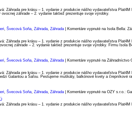
á: Záhrada pre krásu – 1. vydanie z produkcie nášho vydavateľstva Plat4M B
 ovocnej záhrade – 2. vydanie taktiež prezentuje svoje výrobky.
eri
,
Švecová Soňa
,
Záhrada
,
Záhrada
|
Komentáre vypnuté
na Isola Bella: Zá
á: Záhrada pre krásu – 1. vydanie z produkcie nášho vydavateľstva Plat4M Bo
ovocnej záhrade – 2. vydanie taktiež prezentuje svoje výrobky. Firmu Isola Be
eri
,
Švecová Soňa
,
Záhrada
,
Záhrada
|
Komentáre vypnuté
na Záhradníctvo G
á: Záhrada pre krásu – 1. vydanie z produkcie nášho vydavateľstva Plat4M B
medzi Galantou a Šaľou. Pestujeme muškáty, balkónové kvety a črepníkové ra
eri
,
Švecová Soňa
,
Záhrada
,
Záhrada
|
Komentáre vypnuté
na OZY s.r.o.: Ga
á: Záhrada pre krásu – 1. vydanie z produkcie nášho vydavateľstva Plat4M B