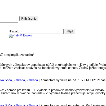
Prihlásenie
Hľadať:
takt
o najkrajšiu záhradku!
šnivých záhradkárov usporiadať súťaž o záhradkárske knižky z edície Prakti
ri, môžete zasielať správou na facebookový profil eshopu Zelený ježko fotog
ová Soňa
,
Záhrada
,
Záhrada
|
Komentáre vypnuté
na ZARES GROUP: Prinášam
á: Záhrada pre krásu – 1. vydanie z produkcie nášho vydavateľstva Plat4M B
n Durec: Rok v ovocnej záhrade – 2. vydanie taktiež prezentuje svoje výrobky
ová Soňa
,
Záhrada
,
Záhrada
|
Komentáre vypnuté
na Petomar: Prvý jazierkový