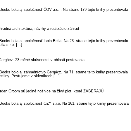
ooks bola aj spoločnosť ČOV a.s. . Na strane 179 tejto knihy prezentovala
hradná architektúra, návrhy a realizácie záhrad
oks bola aj spoločnosť Isola Bella. Na 23. strane tejto knihy prezentovala
lla s.r.o. […]
ergácz: 23 ročné skúsenosti v oblasti pestovania
ooks bolo aj záhradníctvo Gergácz. Na 71. strane tejto knihy prezentovala
stliny. Pestujeme v skleníkoch […]
rden Groom sú jediné nožnice na živý plot, ktoré ZABERAJÚ
ooks bola aj spoločnosť OZY s.r.o. Na 161. strane tejto knihy prezentovala