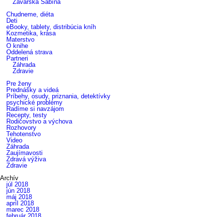
Zavarská Sabína
Chudneme, diéta
Deti
eBooky, tablety, distribúcia kníh
Kozmetika, krása
Materstvo
O knihe
Oddelená strava
Partneri
Záhrada
Zdravie
Pre ženy
Prednášky a videá
Príbehy, osudy, priznania, detektívky
psychické problémy
Radíme si navzájom
Recepty, testy
Rodičovstvo a výchova
Rozhovory
Tehotenstvo
Video
Záhrada
Zaujímavosti
Zdravá výživa
Zdravie
Archív
júl 2018
jún 2018
máj 2018
apríl 2018
marec 2018
február 2018