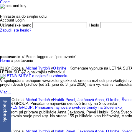
Close
Prihláste sa do svojho účtu
Account Login
Užívateľské meno
Heslo
Zabudli ste heslo?
Domov
E-shop
O nás
Vydali sme
Autori a ilustrátori
Kon
pestovanie
// Posts tagged as "pestovanie"
Home
»
pestovanie
21 jún
Odoslal
Michal Tvrdoň
v
O knihe
|
Komentáre vypnuté
na LETNÁ SÚŤAŽ 
LETNÁ SÚŤAŽ o najkrajšiu záhradku!
V spolupráci s eshopom www.zelenyjezko.sk sme sa rozhodli pre všetkých vá
prvých dvoch týždňov (od 21. júna do 3. júla 2016) nám vy, vášniví záhradká
Viac...
28 jan
Odoslal
Michal Tvrdoň
v
Hrubík Pavel
,
Jakábová Anna
,
O knihe
,
Švec
Facebook
ZARES GROUP: Prinášame najnovšie svetové trendy na Slovensko
Partnerom pri príprave publikácie Anna Jakábová, Pavel Hrubík, Soňa Švecov
prezentovala svoje produkty. Na strane 155 publikácie Ivan Hričovský, Marti
Viac...
21 jan
Odoslal
Michal Tvrdoň
v
Hrubík Pavel
,
Jakábová Anna
,
O knihe
,
Švec