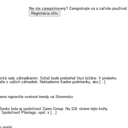
Nie ste zaregistrovaný?
Zaregistrujte sa a začnite používať.
Registrácia účtu
cké rady záhradkárom. Súťaž bude prebiehať štyri týždne. V priebehu
rafie z vašich záhradiek. Nekladieme žiadne podmienky, ako […]
e najnovšie svetové trendy na Slovensko
ooks bola aj spoločnosť Zares Group. Na 119. strane tejto knihy
. Spoločnosť Plantago, spol. s […]
 portál