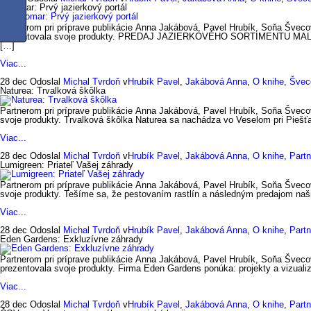
Petomar: Prvý jazierkový portál
Partnerom pri príprave publikácie Anna Jakábová, Pavel Hrubík, Soňa Švecov
prezentovala svoje produkty. PREDAJ JAZIERKOVÉHO SORTIMENTU MALOOB
[…]
Viac...
28 dec
Odoslal
Michal Tvrdoň
v
Hrubík Pavel
,
Jakábová Anna
,
O knihe
,
Švec
Naturea: Trvalková škôlka
Partnerom pri príprave publikácie Anna Jakábová, Pavel Hrubík, Soňa Švecov
svoje produkty. Trvalková škôlka Naturea sa nachádza vo Veselom pri Piešť
Viac...
28 dec
Odoslal
Michal Tvrdoň
v
Hrubík Pavel
,
Jakábová Anna
,
O knihe
,
Partn
Lumigreen: Priateľ Vašej záhrady
Partnerom pri príprave publikácie Anna Jakábová, Pavel Hrubík, Soňa Švecov
svoje produkty. Tešíme sa, že pestovaním rastlín a následným predajom naš
Viac...
28 dec
Odoslal
Michal Tvrdoň
v
Hrubík Pavel
,
Jakábová Anna
,
O knihe
,
Partn
Eden Gardens: Exkluzívne záhrady
Partnerom pri príprave publikácie Anna Jakábová, Pavel Hrubík, Soňa Šveco
prezentovala svoje produkty. Firma Eden Gardens ponúka: projekty a vizualiz
Viac...
28 dec
Odoslal
Michal Tvrdoň
v
Hrubík Pavel
,
Jakábová Anna
,
O knihe
,
Partn