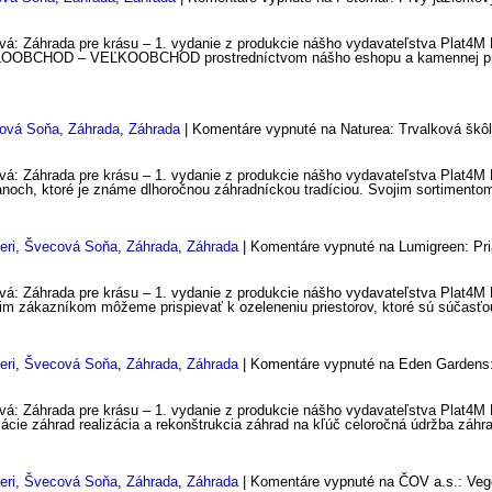
á: Záhrada pre krásu – 1. vydanie z produkcie nášho vydavateľstva Plat4M B
CHOD – VEĽKOOBCHOD prostredníctvom nášho eshopu a kamennej predajn
ová Soňa
,
Záhrada
,
Záhrada
|
Komentáre vypnuté
na Naturea: Trvalková škô
á: Záhrada pre krásu – 1. vydanie z produkcie nášho vydavateľstva Plat4M B
anoch, ktoré je známe dlhoročnou záhradníckou tradíciou. Svojim sortiment
eri
,
Švecová Soňa
,
Záhrada
,
Záhrada
|
Komentáre vypnuté
na Lumigreen: Pri
á: Záhrada pre krásu – 1. vydanie z produkcie nášho vydavateľstva Plat4M B
im zákazníkom môžeme prispievať k ozeleneniu priestorov, ktoré sú súčasťo
eri
,
Švecová Soňa
,
Záhrada
,
Záhrada
|
Komentáre vypnuté
na Eden Gardens:
vá: Záhrada pre krásu – 1. vydanie z produkcie nášho vydavateľstva Plat4M 
ácie záhrad realizácia a rekonštrukcia záhrad na kľúč celoročná údržba záhra
eri
,
Švecová Soňa
,
Záhrada
,
Záhrada
|
Komentáre vypnuté
na ČOV a.s.: Vege