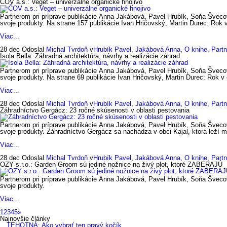
ČOV a.s.: Veget – univerzálne organické hnojivo
Partnerom pri príprave publikácie Anna Jakábová, Pavel Hrubík, Soňa Švecov
svoje produkty. Na strane 157 publikácie Ivan Hričovský, Martin Durec: Rok v
Viac...
28 dec
Odoslal
Michal Tvrdoň
v
Hrubík Pavel
,
Jakábová Anna
,
O knihe
,
Partn
Isola Bella: Záhradná architektúra, návrhy a realizácie záhrad
Partnerom pri príprave publikácie Anna Jakábová, Pavel Hrubík, Soňa Švecov
svoje produkty. Na strane 69 publikácie Ivan Hričovský, Martin Durec: Rok v 
Viac...
28 dec
Odoslal
Michal Tvrdoň
v
Hrubík Pavel
,
Jakábová Anna
,
O knihe
,
Partn
Záhradníctvo Gergácz: 23 ročné skúsenosti v oblasti pestovania
Partnerom pri príprave publikácie Anna Jakábová, Pavel Hrubík, Soňa Švecov
svoje produkty. Záhradníctvo Gergácz sa nachádza v obci Kajal, ktorá leží 
Viac...
28 dec
Odoslal
Michal Tvrdoň
v
Hrubík Pavel
,
Jakábová Anna
,
O knihe
,
Partn
OZY s.r.o.: Garden Groom sú jediné nožnice na živý plot, ktoré ZABERAJÚ
Partnerom pri príprave publikácie Anna Jakábová, Pavel Hrubík, Soňa Švecov
svoje produkty.
Viac...
1
2
3
4
5
»
Najnovšie články
TEHOTNÁ: Ako vybrať ten pravý kočík